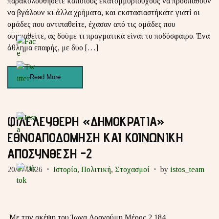
παρακολουθήσετε κάποιους εκατομμυριούχους να προσπαθούν
να βγάλουν κι άλλα χρήματα, και εκστασιαστήκατε γιατί οι
ομάδες που αντιπαθείτε, έχασαν από τις ομάδες που
συμπαθείτε, ας δούμε τι πραγματικά είναι το ποδόσφαιρο. Ένα
άθλημα επαφής, με δυο […]
Read More
ΦΙΛΕΛΕΥΘΕΡΗ «ΔΗΜΟΚΡΑΤΙΑ»
ΕΘΝΟΑΠΟΔΟΜΗΣΗ ΚΑΙ ΚΟΙΝΩΝΙΚΗ
ΑΠΟΣΥΝΘΕΣΗ -2
20/07/2026
Ιστορία
,
Πολιτική
,
Στοχασμοί
by
istos_team
Με την σκέψη του Ίωνα Δραγούμη Μέρος 2 184