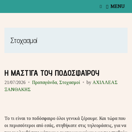
E
MENU
x
p
a
n
d
s
Στοχασμοί
e
a
r
c
h
f
Η ΜΑΣΤΙΓΑ ΤΟΥ ΠΟΔΟΣΦΑΙΡΟΥ
o
r
21/07/2026
Προπαγάνδα
,
Στοχασμοί
by
ΑΧΙΛΛΕΑΣ
m
ΞΑΝΘΑΚΗΣ
Το τι είναι το ποδόσφαιρο όλοι γενικά ξέρουμε. Και τώρα που
οι περισσότεροι από εσάς, στηθήκατε στις τηλεοράσεις, για να