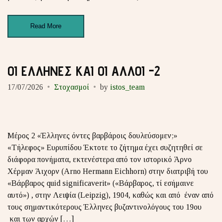
Read More
ΟΙ ΕΛΛΗΝΕΣ ΚΑΙ ΟΙ ΑΛΛΟΙ -2
17/07/2026
Στοχασμοί
by
istos_team
Μέρος 2 «Έλληνες όντες βαρβάροις δουλεύσομεν;»
«Τήλεφος» Ευρυπίδου Έκτοτε το ζήτημα έχει συζητηθεί σε
διάφορα πονήματα, εκτενέστερα από τον ιστορικό Άρνο
Χέρμαν Άιχορν (Arno Hermann Eichhorn) στην διατριβή του
«Βάρβαρος quid significaverit» («Βάρβαρος, τί εσήμαινε
αυτό») , στην Λειψία (Leipzig), 1904, καθώς και από έναν από
τους σημαντικότερους Έλληνες βυζαντινολόγους του 19ου
και των αρχών […]