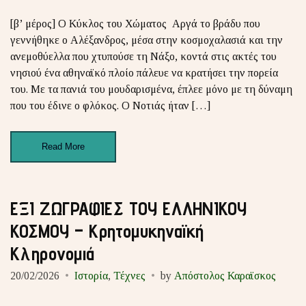
[β’ μέρος] Ο Κύκλος του Χώματος Αργά το βράδυ που
γεννήθηκε ο Αλέξανδρος, μέσα στην κοσμοχαλασιά και την
ανεμοθύελλα που χτυπούσε τη Νάξο, κοντά στις ακτές του
νησιού ένα αθηναϊκό πλοίο πάλευε να κρατήσει την πορεία
του. Με τα πανιά του μουδαρισμένα, έπλεε μόνο με τη δύναμη
που του έδινε ο φλόκος. Ο Νοτιάς ήταν […]
Read More
ΕΞΙ ΖΩΓΡΑΦΙΕΣ ΤΟΥ ΕΛΛΗΝΙΚΟΥ
ΚΟΣΜΟΥ – Κρητομυκηναϊκή
Κληρονομιά
20/02/2026
Ιστορία
,
Τέχνες
by
Απόστολος Καραϊσκος