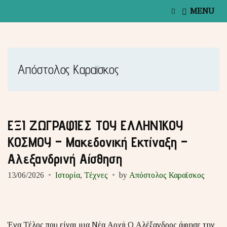
E
MENU
x
p
a
n
d
s
Απόστολος Καραϊσκος
e
a
r
c
h
f
ΕΞΙ ΖΩΓΡΑΦΙΕΣ ΤΟΥ ΕΛΛΗΝΙΚΟΥ
o
ΚΟΣΜΟΥ – Μακεδονική Εκτίναξη –
r
m
Αλεξανδρινή Αίσθηση
13/06/2026
Ιστορία
,
Τέχνες
by
Απόστολος Καραϊσκος
Ένα Τέλος που είναι μια Νέα Αρχή Ο Αλέξανδρος άφησε την