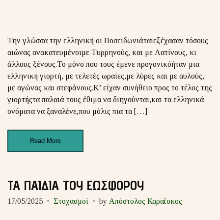
Την γλώσσα την ελληνική οι Ποσειδωνιάταιεξέχασαν τόσους
αιώνας ανακατευμένοιμε Τυρρηνούς, και με Λατίνους, κι
άλλους ξένους.Το μόνο που τους έμενε προγονικόήταν μια
ελληνική γιορτή, με τελετές ωραίες,με λύρες και με αυλούς,
με αγώνας και στεφάνους.Κ’ είχαν συνήθειο προς το τέλος της
γιορτήςτα παλαιά τους έθιμα να διηγούνται,και τα ελληνικά
ονόματα να ξαναλένε,που μόλις πια τα […]
Read More
ΤΑ ΠΑΙΔΙΑ ΤΟΥ ΕΩΣΦΟΡΟΥ
17/05/2025
Στοχασμοί
by
Απόστολος Καραϊσκος