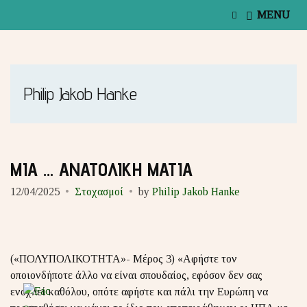
E
MENU
x
p
a
n
d
s
Philip Jakob Hanke
e
a
r
c
h
f
ΜΙΑ … ΑΝΑΤΟΛΙΚΗ ΜΑΤΙΑ
o
r
12/04/2025
Στοχασμοί
by
Philip Jakob Hanke
m
(«ΠΟΛΥΠΟΛΙΚΟΤΗΤΑ»- Μέρος 3) «Aφήστε τον
οποιονδήποτε άλλο να είναι σπουδαίος, εφόσον δεν σας
ενοχλεί καθόλου, οπότε αφήστε και πάλι την Ευρώπη να