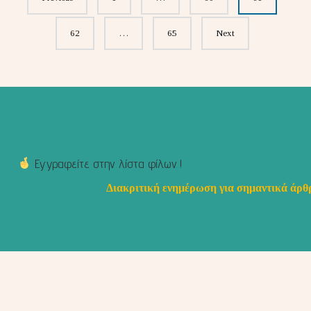
navigation
62
…
65
Next
Εγγραφείτε στην λίστα φίλων !
Διακριτική ενημέρωση για σημαντικά άρθρ