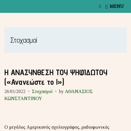
E
MENU
x
p
a
n
d
s
Στοχασμοί
e
a
r
c
h
f
Η ΑΝΑΣΥΝΘΕΣΗ ΤΟΥ ΨΗΦΙΔΩΤΟΥ
o
(«Ανανεώστε το !»)
r
m
26/01/2022
Στοχασμοί
by
ΑΘΑΝΑΣΙΟΣ
ΚΩΝΣΤΑΝΤΙΝΟΥ
Ο μεγάλος Αμερικανός σχολιογράφος, ραδιοφωνικός