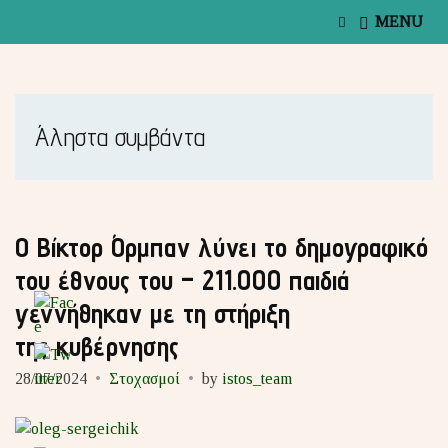
E
MENU
x
p
a
n
d
s
Άληστα συμβάντα
e
a
r
c
h
f
Ο Βίκτορ Όρμπαν λύνει το δημογραφικό
o
του έθνους του – 211.000 παιδιά
r
m
γεννήθηκαν με τη στήριξη
της κυβέρνησης
28/07/2024
Στοχασμοί
by
istos_team