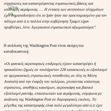
στρατιώτες και καταστρέφοντας στρατιωτικές βάσεις και
υποδομές αεράμυνας. … Η ένταση των αντιποίνων πληγμάτων
έχει σηματοδοτήσει ότι το Ιράν ήταν πιο προετοιμασμένο για τον
πόλεμο από ό,τι πολλοί στην κυβέρνηση Τραμπ είχαν
προβλέψει, λένε Αμερικανοί στρατιωτικοί αξιωματούχοι”.
Η ανάλυση της Washington Post είναι ακόμη πιο
καταδικαστική:
«Οι ιρανικές αεροπορικές επιδρομές έχουν καταστρέψει ή
προκαλέσει ζημιές σε τουλάχιστον 228 κατασκευές κι εξοπλισμό
σε αμερικανικές στρατιωτικές τοποθεσίες σε όλη τη Μέση
Ανατολή από την έναρξη του πολέμου, χτυπώντας υπόστεγα,
στρατώνες, αποθήκες καυσίμων, αεροσκάφη και βασικό
εξοπλισμό ραντάρ, επικοινωνιών και αεράμυνας, σύμφωνα με
ανάλυση της
Washington
Post
σε δορυφορικές εικόνες. Το
μέγεθος της καταστροφής είναι πολύ μεγαλύτερο από ό,τι έχει