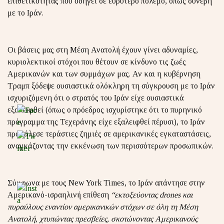
επιθετικότητας που οδηγεί σε ευρύτερο πόλεμο, όπως συνέβη
με το Ιράν.
Οι βάσεις μας στη Μέση Ανατολή έχουν γίνει αδυναμίες,
κυριολεκτικοί στόχοι που θέτουν σε κίνδυνο τις ζωές
Αμερικανών και των συμμάχων μας. Αν και η κυβέρνηση
Τραμπ ξόδεψε ουσιαστικά ολόκληρη τη σύγκρουση με το Ιράν
ισχυριζόμενη ότι ο στρατός του Ιράν είχε ουσιαστικά
εξαλειφθεί (όπως ο πρόεδρος ισχυρίστηκε ότι το πυρηνικό
πρόγραμμα της Τεχεράνης είχε εξαλειφθεί πέρυσι), το Ιράν
προκάλεσε τεράστιες ζημιές σε αμερικανικές εγκαταστάσεις,
αναγκάζοντας την εκκένωση των περισσότερων προσωπικών.
Σύμφωνα με τους New York Times, το Ιράν απάντησε στην
Αμερικανό-ισραηλινή επίθεση
“εκτοξεύοντας
drones
και
πυραύλους εναντίον αμερικανικών στόχων σε όλη τη Μέση
Ανατολή, χτυπώντας πρεσβείες, σκοτώνοντας Αμερικανούς