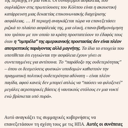
της περιοχής εν μια νυκτί. Οι συναγερμοί ασφαλείας που
ουρλιάζουν στις πρωτεύουσες του Κόλπου είναι η ακουστική
κατάρρευση μιας δεκαετίας επικοινωνιακής διαχείρισης
ασφάλειας. … Η περιοχή αναγκάζεται τώρα να επανεξετάσει
ριζικά το πλαίσιο ασφάλειάς της, μια ολική, επανα-βαθμονόμηση
του τρόπου με τον οποίο τα κράτη προστατεύουν το έδαφός τους
όταν
η “ομπρέλα” της αμερικανικής προστασίας δεν είναι πλέον
αποτρεπτικός παράγοντας αλλά μαγνήτης.
Τα ίδια τα στοιχεία που
υποτίθεται ότι εγγυώνται την ασφάλεια έχουν γίνει οι
συντεταγμένες για αντίποινα. Το “παράδοξο της ουδετερότητας”
– όπου οι δεσμεύσεις φυσικών υποδομών καθιστούν την
πραγματική πολιτική ουδετερότητα αδύνατη – είναι πλέον
παγίδα, αφού κανείς δεν μπορεί απλώς να “παύσει να φιλοξενεί”
μεγάλες αεροπορικές βάσεις ή ναυτικούς στόλους εν μια νυκτί
ενώ βρίσκεται υπό πυρά».
Αυτό αναγκάζει τις συμμαχικές κυβερνήσεις να
επανεξετάσουν τη σχέση τους με τις ΗΠΑ.
Αυτές οι συνέπειες