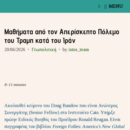
E
MENU
x
p
a
n
Μαθήματα από τον Απερίσκεπτο Πόλεμο
d
s
του Τραμπ κατά του Ιράν
e
a
20/06/2026
Γεωπολιτική
by
istos_team
r
c
h
f
o
r
m
8–11 minutes
Ακολουθεί κείμενο του Doug Bandow που είναι Ανώτερος
Συνεργάτης (Senior Fellow) στο Ινστιτούτο Cato. Υπήρξε
πρώην Ειδικός Βοηθός του Προέδρου Ronald Reagan. Είναι
συγγραφέας του βιβλίου
Foreign Follies: America’s New Global