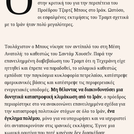
Ο
στην κριτική του για την περιπέτεια του
Προέδρου Τζορτζ Μπους στο Ιράκ. Ωστόσο,
οι εσφαλμένες εκτιμήσεις του Τραμπ σχετικά
με το Ιράν ήταν πολύ μεγαλύτερες.
Τουλάχιστον ο Μπους νίκησε τον αντίπαλό του στη Μέση
Ανατολή: το καθεστώς του Σαντάμ Χουσεΐν. Παρά την
επανειλημμένη διαβεβαίωση του Τραμπ ότι η Τεχεράνη είχε
ηττηθεί και έπρεπε να παραδοθεί, το ισλαμικό καθεστώς
εμπόδισε την παγκόσμια κυκλοφορία πετρελαίου, κατέστρεψε
αμερικανικές βάσεις και κατέστρεψε τις περιφερειακές
ενεργειακές υποδομές.
Μη θέλοντας να διακινδυνεύσει μια
δυνητικά καταστροφική κλιμάκωση από το Ιράν
, ο πρόεδρος
περιορίστηκε στο να ανακοινώνει επανειλημμένα σχέδια για
την καταστροφή πολιτικών στόχων σε όλο το Ιράν,
ένα
έγκλημα πολέμου
, μόνο για να υποχωρήσει και να ισχυριστεί
ότι ανταποκρινόταν στις ιρανικές εκκλήσεις. Έγινε μια
κωμική ρουτίνα που ποτέ κανέναν δεν διασκέδασε