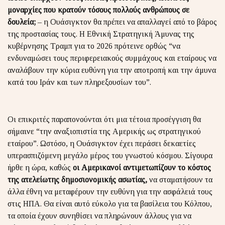
μοναρχίες που κρατούν τόσους πολλούς ανθρώπους σε
δουλεία;
– η Ουάσιγκτον θα πρέπει να απαλλαγεί από το βάρος
της προστασίας τους. Η Εθνική Στρατηγική Άμυνας της
κυβέρνησης Τραμπ για το 2026 πρότεινε ορθώς “να
ενδυναμώσει τους περιφερειακούς συμμάχους και εταίρους να
αναλάβουν την κύρια ευθύνη για την αποτροπή και την άμυνα
κατά του Ιράν και των πληρεξουσίων του”.
Οι επικριτές παραπονούνται ότι μια τέτοια προσέγγιση θα
σήμαινε “την αναξιοπιστία της Αμερικής ως στρατηγικού
εταίρου”. Ωστόσο, η Ουάσιγκτον έχει περάσει δεκαετίες
υπερασπιζόμενη μεγάλο μέρος του γνωστού κόσμου. Σίγουρα
ήρθε η ώρα, καθώς
οι Αμερικανοί αντιμετωπίζουν το κόστος
της ατελείωτης δημοσιονομικής ασωτίας,
να σταματήσουν τα
άλλα έθνη να μεταφέρουν την ευθύνη για την ασφάλειά τους
στις ΗΠΑ. Θα είναι αυτό εύκολο για τα βασίλεια του Κόλπου,
τα οποία έχουν συνηθίσει να πληρώνουν άλλους για να