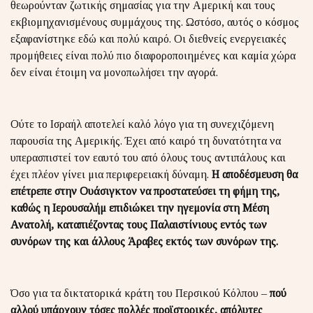
θεωρούνταν ζωτικής σημασίας για την Αμερική και τους
εκβιομηχανισμένους συμμάχους της. Ωστόσο, αυτός ο κόσμος
εξαφανίστηκε εδώ και πολύ καιρό. Οι διεθνείς ενεργειακές
προμήθειες είναι πολύ πιο διαφοροποιημένες και καμία χώρα
δεν είναι έτοιμη να μονοπωλήσει την αγορά.
Ούτε το Ισραήλ αποτελεί καλό λόγο για τη συνεχιζόμενη
παρουσία της Αμερικής. Έχει από καιρό τη δυνατότητα να
υπερασπιστεί τον εαυτό του από όλους τους αντιπάλους και
έχει πλέον γίνει μια περιφερειακή δύναμη.
Η αποδέσμευση θα
επέτρεπε στην Ουάσιγκτον να προστατεύσει τη φήμη της,
καθώς η Ιερουσαλήμ επιδιώκει την ηγεμονία στη Μέση
Ανατολή, καταπιέζοντας τους Παλαιστίνιους εντός των
συνόρων της και άλλους Άραβες εκτός των συνόρων της.
Όσο για τα δικτατορικά κράτη του Περσικού Κόλπου –
πού
αλλού υπάρχουν τόσες πολλές προϊστορικές, απόλυτες