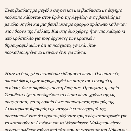
Ένας βασιλιάς με μεγάλο σαγόνι και μια βασίλισσα με άσχημο
πρόσωπο κάθονταν στον θρόνο της Αγγλίας· ένας βασιλιάς με
μεγάλο σαγόνι και μια βασίλισσα με όμορφο πρόσωπο κάθονταν
στον θρόνο της Γαλλίας. Και στις δύο χώρες, ήταν πιο καθαρό κι
από κρύσταλλο για τους άρχοντες των κρατικών
θησαυροφυλακίων ότι τα πράγματα, γενικά, ήταν
προκαθορισμένα να μείνουν έτσι για πάντα.
Ήταν το έτος χίλια επτακόσια εβδομήντα πέντε. Πνευματικές
αποκαλύψεις είχαν παραχωρηθεί σε αυτήν την ευνοημένη
περίοδο, όπως ακριβώς και στη δική μας. Πρόσφατα, η κυρία
Σάουθκοτ είχε συμπληρώσει τα είκοσι πέντε χρόνια της ως
προφήτισσα, για την οποία ένας προικισμένος φρουρός της
Ανακτορικής Φρουράς είχε αναγγείλει τον ερχομό της,
προειδοποιώντας ότι προετοιμάζονταν τρομερές καταστροφές για
να καταπιούν το Λονδίνο και το Westminster. Μόλις που είχαν
περάσει δώδεκα χρόνια από τότε που το φάντασμα του Κόκκινου