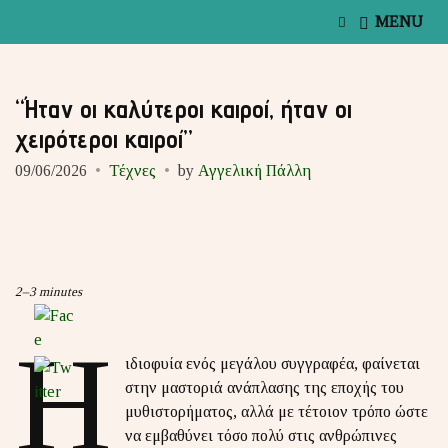
E
MENU
x
p
a
n
“Ήταν οι καλύτεροι καιροί, ήταν οι
d
s
χειρότεροι καιροί”
e
a
09/06/2026
Τέχνες
by
Αγγελική Πάλλη
r
c
h
f
o
r
m
2–3 minutes
Η
ιδιοφυία ενός μεγάλου συγγραφέα, φαίνεται
στην μαστοριά ανάπλασης της εποχής του
μυθιστορήματος, αλλά με τέτοιον τρόπο ώστε
να εμβαθύνει τόσο πολύ στις ανθρώπινες