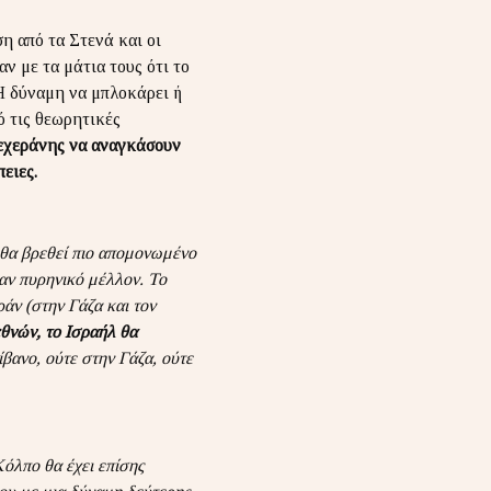
η από τα Στενά και οι
ν με τα μάτια τους ότι το
Η δύναμη να μπλοκάρει ή
ό τις θεωρητικές
Τεχεράνης να αναγκάσουν
ειες.
θα βρεθεί πιο απομονωμένο
έναν πυρηνικό μέλλον. Το
άν (στην Γάζα και τον
θνών, το Ισραήλ θα
βανο, ούτε στην Γάζα, ούτε
όλπο θα έχει επίσης