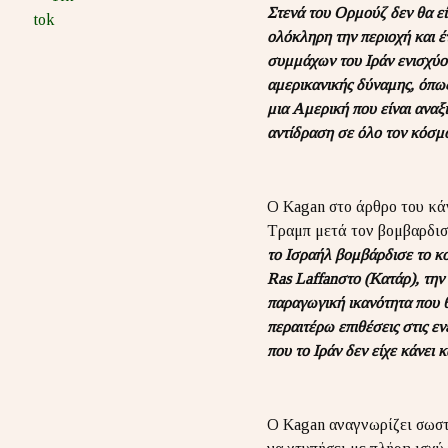
Στενά του Ορμούζ δεν θα εί
ολόκληρη την περιοχή και έτ
συμμάχων του Ιράν ενισχύο
αμερικανικής δύναμης, όπως
μια Αμερική που είναι αναξ
αντίδραση σε όλο τον κόσμο
Ο Kagan στο άρθρο του κά
Τραμπ μετά τον βομβαρδι
το Ισραήλ βομβάρδισε το κο
Ras Laffanστο (Κατάρ), τη
παραγωγική ικανότητα που 
περαιτέρω επιθέσεις στις ε
που το Ιράν δεν είχε κάνει
Ο Kagan αναγνωρίζει σωστ