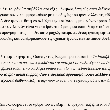
 ότι το Ιράν θα επιβάλλει στο εξής μόνιμους δασμούς στην διέλευσ
γκαστούν να συμμορφωθούν με τις οδηγίες του Ιράν. Άλλωστε, είδα
 δεν ήταν σε θέση να αλλάξει την κατάσταση με κανέναν τρόπο. 
έσω των Στενών είναι για το Ιράν πιο άμεση και αποτελεσματική απ
ύ προγράμματος του.
Αυτός ο μοχλός επιτρέπει στους ηγέτες της 
υρώσεις και να εξομαλύνουν τις σχέσεις ή να αντιμετωπίσουν συνέπ
λιτικής σκηνής της Ουάσιγκτον, Kagan, προειδοποιεί: «
Το Ισραήλ 
εται πλουσιότερο, επανεξοπλίζεται και διατηρεί τις επιλογές του για 
 βρεθεί ανίκανο να αναλάβει δράση εναντίον των πληρεξουσίων του Ιρ
υ το Ιράν ασκεί επιρροή στον ενεργειακό εφοδιασμό τόσων πολλών ε
 τεράστια διεθνή πίεση
να μην προκαλέσει την Τεχεράνη, ούτε στον Λί
an ολοκληρώνει το άρθρο του ως εξής: «
Η αμερικανική ήττα στον Κ