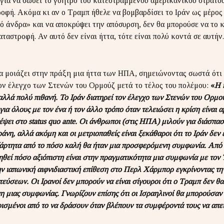
 για να σώσει το γόητρο του κατεστραμμένου αμερικανικού στρατού
οφή. Ακόμα κι αν ο Τραμπ ήθελε να βομβαρδίσει το Ιράν ως μέρος
υρό άνδρα» και να αποκρύψει την απόσυρση, δεν θα μπορούσε να το 
ταστροφή. Αν αυτό δεν είναι ήττα, τότε είναι πολύ κοντά σε αυτήν.
 μοιάζει στην πράξη μια ήττα των ΗΠΑ, σημειώνοντας σωστά ότι τ
τον έλεγχο των Στενών του Ορμούζ μετά το τέλος του πολέμου:
«
Η 
αλλά πολύ πιθανή. Το Ιράν διατηρεί τον έλεγχο των Στενών του Ορμού
 για όλους με τον ένα ή τον άλλο τρόπο όταν τελειώσει η κρίση είναι α
έψει στο status quo ante. Οι άνθρωποι (στις ΗΠΑ) μιλούν για διάσπ
νη, αλλά ακόμη και οι μετριοπαθείς είναι ξεκάθαροι ότι το Ιράν δεν 
εξάρτητα από το πόσο καλή θα ήταν μια προσφερόμενη συμφωνία. Από 
ηθεί πόσο αξιόπιστη είναι στην πραγματικότητα μια συμφωνία με τον
ν ιαπωνική αιφνιδιαστική επίθεση στο Περλ Χάρμπορ εγκρίνοντας την
εύσεων. Οι Ιρανοί δεν μπορούν να είναι σίγουροι ότι ο Τραμπ δεν θα
η μιας συμφωνίας. Γνωρίζουν επίσης ότι οι Ισραηλινοί θα μπορούσαν 
ρισμένοι από το να δράσουν όταν βλέπουν τα συμφέροντά τους να απε