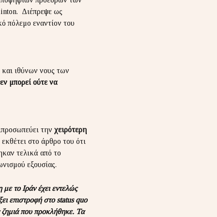
inton. Διέπρεψε ως
κό πόλεμο εναντίον του
 και ιθύνων νους των
εν μπορεί ούτε να
τιπροσωπεύει την
χειρότερη
εκθέτει στο άρθρο του ότι
ηκαν τελικά από το
ωνισμού εξουσίας.
με το Ιράν έχει εντελώς
ει επιστροφή στο status quo
ν ζημιά που προκλήθηκε. Τα