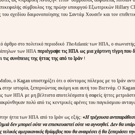
πικεφαλής σύμβουλος της πρώην υπουργού Εξωτερικών Hillary Cl
 του σχεδίου δαιμονοποίησης του Σαντάμ Χουσεΐν και τον επιθετι
κό άρθρο στο πολιτικό περιοδικό
TheAtlantic
των ΗΠΑ, ο σιωνιστής
οκάπηλων των ΗΠΑ
περιέγραψε τις ΗΠΑ ως μια χάρτινη τίγρη που δ
ι τις συνέπειες της ήττας της από το Ιράν
!
Μαΐου, ο Kagan υποστηρίζει ότι ο σύντομος πόλεμος με το Ιράν αν
Α
στην ιστορία, ξεπερνώντας ακόμη και αυτή του Βιετνάμ. Ο Kagan 
ις των ΗΠΑ με μη βέλτιστα αποτελέσματα ή σαφείς ήττες μετριάστ
μακρύνθηκαν πολύ από τις κεντρικές αρένες του παγκόσμιου ανταγ
στην ήττα των ΗΠΑ από το Ιράν ως εξής:
«
Η τρέχουσα αντιπαράθεση 
ημιά δεν μπορεί ούτε να επισκευαστεί ούτε να αγνοηθεί. Δεν θα υπάρξ
ας τελικός αμερικανικός θρίαμβος που θα αναιρέσει ή θα ξεπεράσει τη