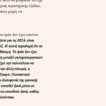
, αυτό θα μπορούσε να είχε
 μιας στρατηγικής εξόδου,
κάνει χωρίς να
ο Ιράν δεν έχει κανένα
ήττα για τις ΗΠΑ είναι
ζ. Η κοινή παραδοχή ότι τα
βάσιμη. Το Ιράν δεν έχει
αση μεταξύ σκληροπυρηνικών
έχει την πολυτέλεια να
την άλλη πλευρά, η
 Τραμπ. Ουσιαστικά
 δολοφονία της ιρανικής
 επιτεθεί ξανά μέσα σε
να επιτεθούν ξανά, καθώς
ιλούνται»
.