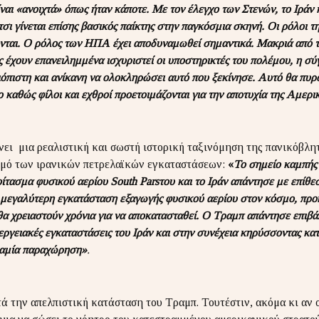
ναι «ανοιχτά» όπως ήταν κάποτε. Με τον έλεγχο των Στενών, το Ιράν κ
σι γίνεται επίσης βασικός παίκτης στην παγκόσμια σκηνή. Οι ρόλοι τ
νται. Ο ρόλος των ΗΠΑ έχει αποδυναμωθεί σημαντικά. Μακριά από τη
 έχουν επανειλημμένα ισχυριστεί οι υποστηρικτές του πολέμου, η σ
ιόπιστη και ανίκανη να ολοκληρώσει αυτό που ξεκίνησε. Αυτό θα πυ
 καθώς φίλοι και εχθροί προετοιμάζονται για την αποτυχία της Αμερι
νει μια ρεαλιστική και σωστή ιστορική ταξινόμηση της πανικόβλ
σμό των ιρανικών πετρελαϊκών εγκαταστάσεων:
«
Το σημείο καμπής 
ίτασμα φυσικού αερίου South Parsτου και το Ιράν απάντησε με επίθε
ν μεγαλύτερη εγκατάσταση εξαγωγής φυσικού αερίου στον κόσμο, προ
θα χρειαστούν χρόνια για να αποκατασταθεί. Ο Τραμπ απάντησε επιβ
νεργειακές εγκαταστάσεις του Ιράν και στην συνέχεια κηρύσσοντας κ
 καμία παραχώρηση»
.
ά την απελπιστική κατάσταση του Τραμπ. Τουτέστιν, ακόμα κι αν 