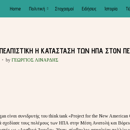
Home
Πολιτική
Στοχασμοί
Ειδήσεις
Ιστορία
Τέ
ΠΕΛΠΙΣΤΙΚΗ Η ΚΑΤΑΣΤΑΣΗ ΤΩΝ ΗΠΑ ΣΤΟΝ ΠΕ
by
ΓΕΩΡΓΙΟΣ ΛΙΝΑΡΔΗΣ
an είναι συνιδρυτής του think tank «Project for the New American 
ά σχεδίασε τους πολέμους των ΗΠΑ στην Μέση Ανατολή και Βόρει
ωστές ως «Αραβική Άνοιξη». Ήταν σύμβουλος ασφαλείας πολλών