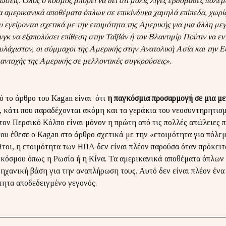
ώσεις. Όλος ο κόσμος μπορεί να δει ότι μόλις λίγες εβδομάδες πολέ
α αμερικανικά αποθέματα όπλων σε επικίνδυνα χαμηλά επίπεδα, χωρίς
 εγείρονται σχετικά με την ετοιμότητα της Αμερικής για μια άλλη μ
νγκ να εξαπολύσει επίθεση στην Ταϊβάν ή τον Βλαντιμίρ Πούτιν να εντ
υλάχιστον, οι σύμμαχοι της Αμερικής στην Ανατολική Ασία και την Ε
 αντοχής της Αμερικής σε μελλοντικές συγκρούσεις».
ό το άρθρο του Kagan είναι ότι
η παγκόσμια προσαρμογή σε μια μ
, κάτι που παραδέχονται ακόμη και τα γεράκια του νεοσυντηρητισ
ον Περσικό Κόλπο είναι μόνον η πρώτη από τις πολλές απώλειες π
υ έθεσε ο Kagan στο άρθρο σχετικά με την «ετοιμότητα για πόλεμ
Ήτοι, η ετοιμότητα των ΗΠΑ δεν είναι πλέον παρούσα όταν πρόκειτ
 κόσμου όπως η Ρωσία ή η Κίνα. Τα αμερικανικά αποθέματα όπλων 
μηχανική βάση για την αναπλήρωση τους. Αυτό δεν είναι πλέον ένα
τητα αποδεδειγμένο γεγονός.