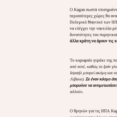
Ο Kagan σωστά επισημαίνει
περισσότερες χώρες θα ανα
Πολεμικό Ναυτικό των ΗΠΑ
να ελέγχει την ναυτιλία μ
δυνατότητες του πυρηνικο
άλλα κράτη να άρουν τις κ
Το κορυφαίο γεράκι της πο
από ποτέ, καθώς το Ιράν γίν
Ισραήλ μπορεί ακόμη και να
Λίβανο).
Σε έναν κόσμο όπο
μπορούσε να αντιμετωπίσει
αλλού».
Ο θρηνών για τις ΗΠΑ Kag