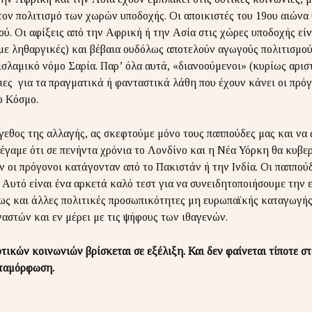
 τον πολιτισμό των χωρών υποδοχής. Οι αποικιστές του 19ου αιών
ύ. Οι αφίξεις από την Αφρική ή την Ασία στις χώρες υποδοχής είνα
με ληθαργικές) και βέβαια ουδόλως αποτελούν αγωγούς πολιτισμού,
ισλαμικό νόμο Σαρία. Παρ’ όλα αυτά, «διανοούμενοι» (κυρίως αρισ
ες για τα πραγματικά ή φανταστικά λάθη που έχουν κάνει οι πρόγ
ο Κόσμο.
γεθος της αλλαγής, ας σκεφτούμε μόνο τους παππούδες μας και να
λέγαμε ότι σε πενήντα χρόνια το Λονδίνο και η Νέα Υόρκη θα κυβε
οι πρόγονοι κατάγονταν από το Πακιστάν ή την Ινδία. Οι παππούδ
 Αυτό είναι ένα αρκετά καλό τεστ για να συνειδητοποιήσουμε την 
ως και άλλες πολιτικές προσωπικότητες μη ευρωπαϊκής καταγωγής)
αστών και εν μέρει με τις ψήφους των ιθαγενών.
ικών κοινωνιών βρίσκεται σε εξέλιξη. Και δεν φαίνεται τίποτε στ
εταμόρφωση.