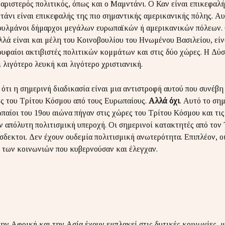
ς αριστερός πολιτικός, όπως και ο Μαμντάνι. Ο Καν είναι επικεφαλ
άνι είναι επικεφαλής της πιο σημαντικής αμερικανικής πόλης. Αυτο
ουλμάνοι δήμαρχοι μεγάλων ευρωπαϊκών ή αμερικανικών πόλεων. 
λά είναι και μέλη του Κοινοβουλίου του Ηνωμένου Βασιλείου, εί
υφαίοι ακτιβιστές πολιτικών κομμάτων και στις δύο χώρες. Η Δύσ
 λιγότερο λευκή και λιγότερο χριστιανική.
 ότι η σημερινή διαδικασία είναι μια αντιστροφή αυτού που συνέβη
ός του Τρίτου Κόσμου από τους Ευρωπαίους.
Αλλά όχι
. Αυτό το ση
παίοι του 19ου αιώνα πήγαν στις χώρες του Τρίτου Κόσμου και τι
 απόλυτη πολιτισμική υπεροχή. Οι σημερινοί κατακτητές από τον 
δεκτοι. Δεν έχουν ουδεμία πολιτισμική ανωτερότητα. Επιπλέον, ο
ς των κοινωνιών που κυβερνούσαν και έλεγχαν.
την Αφρική και την Ασία έχουν εμπλακεί στις δυτικές κοινωνίες, μ