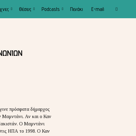
χνες
Θέσεις
Podcasts
Πενάκι
E-mail:
E
x
p
a
n
d
s
e
ΙΝΩΝΙΩΝ
a
r
c
h
f
o
r
m
έγινε πρόσφατα δήμαρχος
ν Μαμντάνι. Αν και ο Καν
 Πακιστάν. Ο Μαμντάνι
στις ΗΠΑ το 1998. Ο Καν