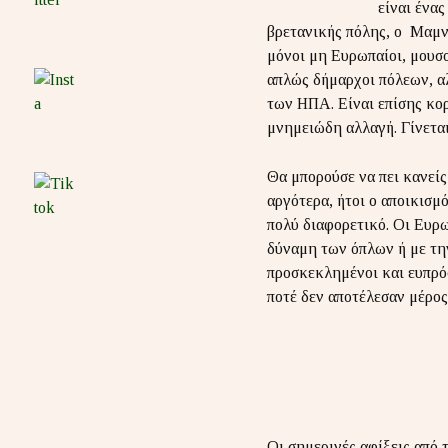
είναι ένα
βρετανικής πόλης, ο Μαμντ
μόνοι μη Ευρωπαίοι, μουσ
απλώς δήμαρχοι πόλεων, αλ
των ΗΠΑ. Είναι επίσης κορ
μνημειώδη αλλαγή. Γίνεται
Θα μπορούσε να πει κανείς
αργότερα, ήτοι ο αποικισμ
πολύ διαφορετικό. Οι Ευρω
δύναμη των όπλων ή με την
προσκεκλημένοι και ευπρόσ
ποτέ δεν αποτέλεσαν μέρο
Οι σημερινές αφίξεις από 