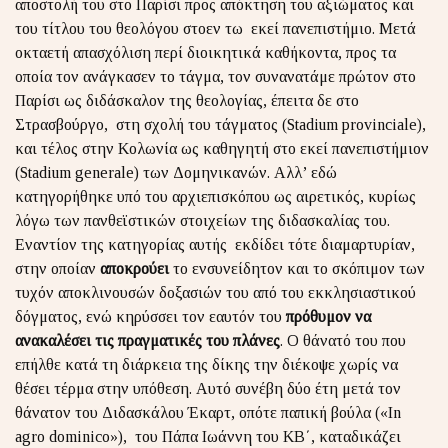
αποστολή του στο Παρίσι προς απόκτηση του αξιώματος και
του τίτλου του θεολόγου στοεν τω εκεί πανεπιστήμιο. Μετά
οκταετή απασχόλιση περί διοικητικά καθήκοντα, προς τα
οποία τον ανάγκασεν το τάγμα, τον συνανατάμε πρώτον στο
Παρίσι ως διδάσκαλον της θεολογίας, έπειτα δε στο
Στρασβούργο, στη σχολή του τάγματος (Stadium provinciale),
και τέλος στην Κολωνία ως καθηγητή στο εκεί πανεπιστήμιον
(Stadium generale) των Δομηνικανών. Αλλ’ εδώ
κατηγορήθηκε υπό του αρχιεπισκόπου ως αιρετικός, κυρίως
λόγω των πανθεϊστικών στοιχείων της διδασκαλίας του.
Εναντίον της κατηγορίας αυτής εκδίδει τότε διαμαρτυρίαν,
στην οποίαν
αποκρούει
το ενσυνείδητον και το σκόπιμον των
τυχόν αποκλινουσών δοξασιών του από του εκκλησιαστικού
δόγματος, ενώ κηρύσσει τον εαυτόν του
πρόθυμον να
ανακαλέσει τις πραγματικές του πλάνες
. Ο θάνατό του που
επήλθε κατά τη διάρκεια της δίκης την διέκοψε χωρίς να
θέσει τέρμα στην υπόθεση. Αυτό συνέβη δύο έτη μετά τον
θάνατον του Διδασκάλου Έκαρτ, οπότε παπική βούλα («In
agro dominico»), του Πάπα Ιωάννη του ΚΒ΄, καταδικάζει