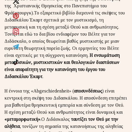
της Χριστιανικής Θρησκείας στο Πανεπιστήμιο του
Φράϊμπουργκ).Το εξαιρετικό βιβλίο διερευνά τις σκέψεις του
Διδασκάλου Έκαρτ σχετικά με τον μυστικισμό, τη
μεταφυσική και τη σχέση μεταξύ Θεού και ανθρωπότητος.
Τονίζεται εδώ το δια βίου ενδιαφέρον του Βέλτε για τον
Διδάσκαλο, ο οποίος θεωρείται βαθύς μυστικιστής με μιαν
ευρυτάτη θεωρητική πορεία ζωής. Οι ερμηνείες του Βέλτε
είναι σχετικές με τη σύγχρονη κατανόηση.
Η ενσωμάτωση
μεταφυσικών, μυστικιστικών και θεολογικών διαστάσεων
είναι απαραίτητη για την κατανόηση του έργου του
Διδασκάλου Έκαρτ
.
Η έννοια της «Abgeschiedenheit» (
αποσυνδέσεως
) είναι
κεντρική στη σκέψη του Διδασκάλου. Η αποσύνδεση επιτρέπει
μια βαθυτέρα θρησκευτική εμπειρία και σύνδεση με τον Θεό.
Η σχέση μεταξύ Θεού και ανθρωπότητος είναι δυναμική και
«μεταμορφωτική»
.Ο Διδάσκαλος
ταυτίζει τον Θεό με την
αλήθεια
, τονίζων τη σημασία της κατανοήσεως της αληθείας