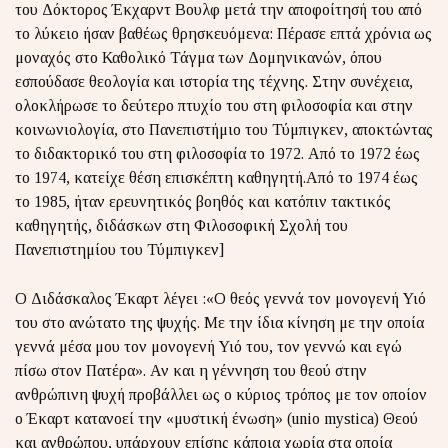
του Δόκτορος Έκχαρντ Βουλφ μετά την αποφοίτησή του από
το λύκειο ήσαν βαθέως θρησκευόμενα: Πέρασε επτά χρόνια ως
μοναχός στο Καθολικό Τάγμα των Δομηνικανών, όπου
εσπούδασε θεολογία και ιστορία της τέχνης. Στην συνέχεια,
ολοκλήρωσε το δεύτερο πτυχίο του στη φιλοσοφία και στην
κοινωνιολογία, στο Πανεπιστήμιο του Τύμπιγκεν, αποκτώντας
το διδακτορικό του στη φιλοσοφία το 1972. Από το 1972 έως
το 1974, κατείχε θέση επισκέπτη καθηγητή.Από το 1974 έως
το 1985, ήταν ερευνητικός βοηθός και κατόπιν τακτικός
καθηγητής, διδάσκων στη Φιλοσοφική Σχολή του
Πανεπιστημίου του Τύμπιγκεν]
Ο Διδάσκαλος Έκαρτ λέγει :«Ο θεός γεννά τον μονογενή Υιό
του στο ανώτατο της ψυχής. Με την ίδια κίνηση με την οποία
γεννά μέσα μου τον μονογενή Υιό του, τον γεννώ και εγώ
πίσω στον Πατέρα». Αν και η γέννηση του θεού στην
ανθρώπινη ψυχή προβάλλει ως ο κύριος τρόπος με τον οποίον
ο Έκαρτ κατανοεί την «μυστική ένωση» (unio mystica) Θεού
και ανθρώπου, υπάρχουν επίσης κάποια χωρία στα οποία