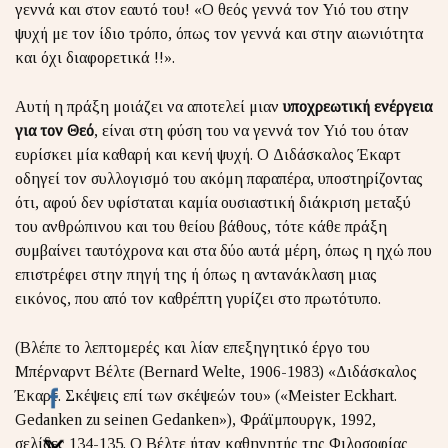
γεννά και στον εαυτό του! «Ο θεός γεννά τον Υιό του στην
ψυχή με τον ίδιο τρόπο, όπως τον γεννά και στην αιωνιότητα
και όχι διαφορετικά !!».
Αυτή η πράξη μοιάζει να αποτελεί μιαν
υποχρεωτική ενέργεια
για τον Θεό
, είναι στη φύση του να γεννά τον Υιό του όταν
ευρίσκει μία καθαρή και κενή ψυχή. Ο Διδάσκαλος Έκαρτ
οδηγεί τον συλλογισμό του ακόμη παραπέρα, υποστηρίζοντας
ότι, αφού δεν υφίσταται καμία ουσιαστική διάκριση μεταξύ
του ανθρώπινου και του θείου βάθους, τότε κάθε πράξη
συμβαίνει ταυτόχρονα και στα δύο αυτά μέρη, όπως η ηχώ που
επιστρέφει στην πηγή της ή όπως η αντανάκλαση μιας
εικόνος, που από τον καθρέπτη γυρίζει στο πρωτότυπο.
(Βλέπε το λεπτομερές και λίαν επεξηγητικό έργο του
Μπέρναρντ Βέλτε (Bernard Welte, 1906-1983) «Διδάσκαλος
Έκαρτ. Σκέψεις επί των σκέψεών του» («Meister Eckhart.
Gedanken zu seinen Gedanken»), Φράϊμπουργκ, 1992,
σελίδες 134-135. Ο Βέλτε ήταν καθηγητής της Φιλοσοφίας