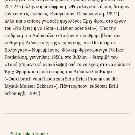
259-276 (ελληνική μετάφραση «Ψυχολογικοί τύποι», δίτομον
έργο από τις εκδόσεις «Σπαγειρία», Θεσσαλονίκη, 1991)],
αλλά και ο επίσης γνωστός ψυχολόγος Έριχ Φρομ στο έργον
του «Να έχεις ή να είσαι» («Haben oder Sein»). [Για την
επίδραση του Διδασκάλου στο έργον του Φρομ, βλέπε τον
καθηγητή Διδακτικής της γερμανικής, στο Πεπιστήμιο
Ερλάνγκεν – Νυρεμβέργης, Φόλκερ Φρέντερκινγκ (Volker
Frederking, γεννηθείς 1958), στο βιβλίον – διατριβή του
«Τομή (σημαντική ανακάλυψη) από το να έχεις στο να είσαι. Ο
Έριχ Φρομ και ο μυστικισμός του Διδασκάλου Έκαρτ»
(«Durchbruch vom Haben zum Sein. Erich Fromm und die
Mystik Meister Eckharts»), Πάντερμπορν, εκδόσεις Brill
Schoningh, 1994.]
Philip Jakob Hanke