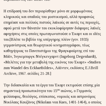
Η επίδρασή του δεν περιορίσθηκε μόνο σε μορφωμένους
κληρικούς και οπαδούς του μυστικισμού, αλλά προφανώς
επηρέασε και πολλούς πιστούς λαϊκούς σε αυτές τις περιοχές,
αφού μετά τον θάνατόν του εκυκλοφόρησαν διάφορες λαϊκές
αφηγήσεις στις οποίες πρωταγωνιστούσε ο Έκαρτ και οι ιδέες
του.[Βλέπε το βιβλίο της υπέργηρης πλέον (γεν. 1935)
γερμανίστριας και θεωρητικού κινηματογράφου, τέως
καθηγήτριας το Πανεπιστήμιο της Φραγκφούρτης επί του
Μάϊν, Ίνγκεμποργκ Ντέγκενχαρντ (Ingeborg Degenhardt),
«Μελέτες για την μεταβoλή της εικόνος του Έκαρτ» «Studien
zum Wandel des Eckhartbildes», Λάϊντεν, εκδόσεις E.J.Brill
Archive, 1967. σελίδες 21-28.]
Την διδασκαλία και τα έργα του Έκαρτ εκτιμούσε επίσης μία
ου
σημαντική προσωπικότητα του 15
αιώνος, ο Γερμανός
φιλόσοφος, θεολόγος, επίσκοπος, νομικός και αστρονόμος
Νικόλαος Κουζάνος (Nikolaus von Kues, 1401-1464), ο οποίος