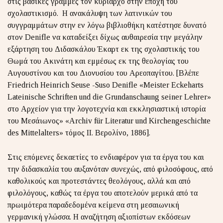
στις βασικές γραμμές τον κυρίαρχο στην εποχή του
σχολαστικισμό. Η ανακάλυψη των λατινικών του
συγγραμμάτων στην εν λόγω βιβλιοθήκη κατέστησε δυνατό
στον Denifle να καταδείξει δίχως αυθαιρεσία την μεγάλην
εξάρτηση του Διδασκάλου Έκαρτ εκ της σχολαστικής του
Θωμά του Ακινάτη και εμμέσως εκ της θεολογίας του
Αυγουστίνου και του Διονυσίου του Αρεοπαγίτου. [Βλέπε
Friedrich Heinrich Seuse -Suso Denifle «Meister Eckeharts
Lateinische Schriften und die Grundanschaung seiner Lehrer»
στο Αρχείον για την λογοτεχνία και εκκλησιαστική ιστορία
του Μεσάιωνος» «Archiv für Literatur und Kirchengeschichte
des Mittelalters» τόμος II. Βερολίνο, 1886].
Στις επόμενες δεκαετίες το ενδιαφέρον για τα έργα του και
την διδασκαλία του αυξανόταν συνεχώς, από φιλοσόφους, από
καθολικούς και προτεστάντες θεολόγους, αλλά και από
φιλολόγους, καθώς τα έργα του αποτελούν μερικά από τα
πρωιμότερα παραδεδομένα κείμενα στη μεσαιωνική
γερμανική γλώσσα. Η αναζήτηση αξιοπίστων εκδόσεων