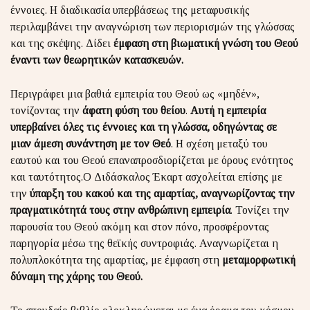
έννοιες. Η διαδικασία υπερβάσεως της μεταφυσικής
περιλαμβάνει την αναγνώριση των περιορισμών της γλώσσας
και της σκέψης. Δίδει
έμφαση στη βιωματική γνώση του Θεού
έναντι των θεωρητικών κατασκευών.
Περιγράφει μια βαθιά εμπειρία του Θεού ως «μηδέν»,
τονίζοντας την
άφατη φύση του θείου
.
Αυτή η εμπειρία
υπερβαίνει όλες τις έννοιες και τη γλώσσα, οδηγώντας σε
μιαν άμεση συνάντηση με τον Θεό
. Η σχέση μεταξύ του
εαυτού και του Θεού επαναπροσδιορίζεται με όρους ενότητος
και ταυτότητος.Ο Διδάσκαλος Έκαρτ ασχολείται επίσης με
την
ύπαρξη του κακού και της αμαρτίας, αναγνωρίζοντας την
πραγματικότητά τους στην ανθρώπινη εμπειρία
. Τονίζει την
παρουσία του Θεού ακόμη και στον πόνο, προσφέροντας
παρηγορία μέσω της θεϊκής συντροφιάς. Αναγνωρίζεται η
πολυπλοκότητα της αμαρτίας, με έμφαση στη
μεταμορφωτική
δύναμη της χάρης του Θεού.