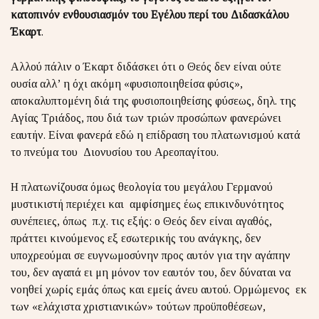
κατοπινόν ενθουσιασμόν του Εγέλου περί του Διδασκάλου
Έκαρτ
.
Αλλού πάλιν ο Έκαρτ διδάσκει ότι ο Θεός δεν είναι ούτε
ουσία αλλ’ η όχι ακόμη «φυσιοποιηθείσα φύσις»,
αποκαλυπτομένη διά της φυσιοποιηθείσης φύσεως, δηλ. της
Αγίας Τριάδος, που διά των τριών προσώπων φανερώνει
εαυτήν. Είναι φανερά εδώ η επίδραση του πλατωνισμού κατά
το πνεύμα του Διονυσίου του Αρεοπαγίτου.
Η πλατωνίζουσα όμως θεολογία του μεγάλου Γερμανού
μυστικιστή περιέχει και αμφίσημες έως επικινδυνότητος
συνέπειες, όπως π.χ. τις εξής: ο Θεός δεν είναι αγαθός,
πράττει κινούμενος εξ εσωτερικής του ανάγκης, δεν
υποχρεούμαι σε ευγνωμοσύνην προς αυτόν για την αγάπην
του, δεν αγαπά ει μη μόνον τον εαυτόν του, δεν δύναται να
νοηθεί χωρίς εμάς όπως και εμείς άνευ αυτού. Ορμώμενος εκ
των «ελάχιστα χριστιανικών» τούτων προϋποθέσεων,