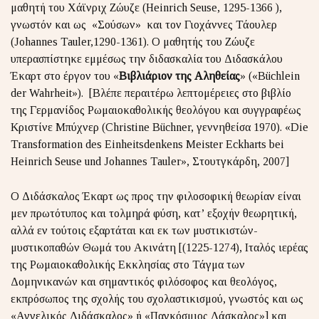
μαθητή του Χάϊνριχ Ζώυζε (Heinrich Seuse, 1295-1366 ),
γνωστόν και ως «Σούσων» και τον Γιοχάννες Τάουλερ
(Johannes Tauler,1290-1361). Ο μαθητής του Ζώυζε
υπερασπίστηκε εμμέσως την διδασκαλία του Διδασκάλου
Έκαρτ στο έργον του «
Βιβλιάριον της Αληθείας
» («Büchlein
der Wahrheit»). [Βλέπε περαιτέρω λεπτομέρειες στο βιβλίο
της Γερμανίδος Ρωμαιοκαθολικής θεολόγου και συγγραφέως
Κριστίνε Μπύχνερ (Christine Büchner, γεννηθείσα 1970). «Die
Transformation des Einheitsdenkens Meister Eckharts bei
Heinrich Seuse und Johannes Tauler», Στουτγκάρδη, 2007]
Ο Διδάσκαλος Έκαρτ ως προς την φιλοσοφική θεωρίαν είναι
μεν πρωτότυπος και τολμηρά φύση, κατ’ εξοχήν θεωρητική,
αλλά εν τούτοις εξαρτάται και εκ των μυστικιστών-
μυστικοπαθών Θωμά του Ακινάτη [(1225-1274), Ιταλός ιερέας
της Ρωμαιοκαθολικής Εκκλησίας στο Τάγμα των
Δομηνικανών και σημαντικός φιλόσοφος και θεολόγος,
εκπρόσωπος της σχολής του σχολαστικισμού, γνωστός και ως
«Αγγελικός Διδάσκαλος» ή «Παγκόσμιος Δάσκαλος»] και