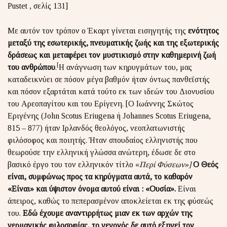
Pustet , σελίς 131]
Με αυτόν τον τρόπον ο Έκαρτ γίνεται εισηγητής της
ενότητος
μεταξύ της εσωτερικής, πνευματικής ζωής και της εξωτερικής
δράσεως και μεταφέρει τον μυστικισμό στην καθημερινή ζωή
[
του ανθρώπου
.
Η ανάγνωση των κηρυγμάτων του, μας
καταδεικνύει σε πόσον μέγα βαθμόν ήταν όντως πανθεϊστής
και πόσον εξαρτάται κατά τούτο εκ των ιδεών του Διονυσίου
του Αρεοπαγίτου και του Ερίγενη. [Ο Ιωάννης Σκώτος
Εριγένης (John Scotus Eriugena ή Johannes Scotus Eriugena,
815 – 877) ήταν Ιρλανδός θεολόγος, νεοπλατωνιστής
φιλόσοφος και ποιητής. Ήταν σπουδαίος ελληνιστής που
θεωρούσε την ελληνική γλώσσα ανώτερη, έδωσε δε στο
βασικό έργο του τον ελληνικόν τίτλο «
Περί Φύσεων»]
Ο Θεός
είναι, συμφώνως προς τα κηρύγματα αυτά, το καθαρόν
«Είναι» και ύψιστον όνομα αυτού είναι : «Ουσία».
Είναι
άπειρος, καθώς το πεπερασμένον αποκλείεται εκ της φύσεώς
του.
Εδώ έχουμε αναντιρρήτως μιαν εκ των αρχών της
γερμανικής φιλοσοφίας, το γεγονός δε αυτό εξηγεί τον