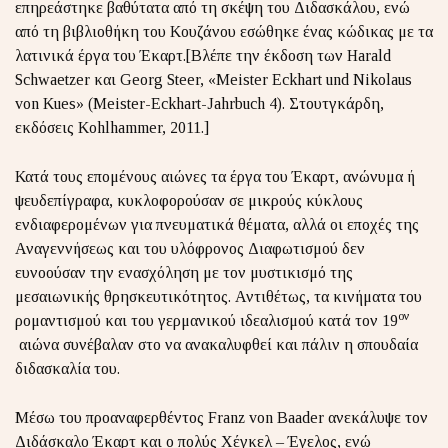
επηρεάστηκε βαθύτατα από τη σκέψη του Διδασκάλου, ενώ
από τη βιβλιοθήκη του Κουζάνου εσώθηκε ένας κώδικας με τα
λατινικά έργα του Έκαρτ.[Βλέπε την έκδοση των Harald
Schwaetzer και Georg Steer, «Meister Eckhart und Nikolaus
von Kues» (Meister-Eckhart-Jahrbuch 4). Στουτγκάρδη,
εκδόσεις Kohlhammer, 2011.]
Κατά τους επομένους αιώνες τα έργα του Έκαρτ, ανώνυμα ή
ψευδεπίγραφα, κυκλοφορούσαν σε μικρούς κύκλους
ενδιαφερομένων για πνευματικά θέματα, αλλά οι εποχές της
Αναγεννήσεως και του υλόφρονος Διαφωτισμού δεν
ευνοούσαν την ενασχόληση με τον μυστικισμό της
μεσαιωνικής θρησκευτικότητος. Αντιθέτως, τα κινήματα του
ον
ρομαντισμού και του γερμανικού ιδεαλισμού κατά τον 19
αιώνα συνέβαλαν στο να ανακαλυφθεί και πάλιν η σπουδαία
διδασκαλία του.
Μέσω του προαναφερθέντος Franz von Baader ανεκάλυψε τον
Διδάσκαλο Έκαρτ και ο πολύς Χέγκελ – Έγελος, ενώ