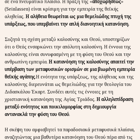
σε ένα πνευματικό πλαίσιο. Η πράξη της «
αποχωρήσεως
»
(Seinlassen) είναι κρίσιμη για την εμπειρία της θεϊκής
αληθείας.
Η αλήθεια θεωρείται ως μια θεμελιώδης πτυχή της
υπάρξεως, που υπερβαίνει την απλή διανοητική κατανόηση.
Συζητά τη σχέση μεταξύ καλοσύνης και Θεού, υποστηρίζων
ότι ο Θεός ενσαρκώνει την απόλυτη καλοσύνη. Η έννοια της
καλοσύνης είναι συνυφασμένη με τη φύση του Θεού και την
ανθρωπίνη εμπειρία.
Η κατανόηση της καλοσύνης απαιτεί την
υπέρβαση των μεταφυσικών ορισμών σε μια βιωμένη εμπειρία
θεϊκής αγάπης
.Η ενότητα της υπάρξεως, της αλήθειας και της
καλοσύνης διερευνάται ως θεμελιώδης για την θεολογία του
Διδασκάλου Έκαρτ. Συνδέει αυτές τις έννοιες με τη
χριστιανική κατανόηση της Αγίας Τριάδος.
Η αλληλεπίδραση
μεταξύ ενότητος και ποικιλομορφίας στη δημιουργία
αντανακλά την φύση του Θεού
.
Η σκέψη του αμφισβητεί τα παραδοσιακά μεταφυσικά πλαίσια,
αναζητώντας μια βαθυτέρα κατανόηση του Θεού πέρα ​​από τις