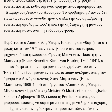
Έτσι ο Διδάσκαλος στρέφει την προσοχή στην ψυχικήν
εσωτερικότητα, καθιστόμενος πραγματικός πρόδρομος της
«Διαμαρτυρήσεως» του Λουθήρου. Το πρόβλημα γι’ αυτόν δεν
είναι τα θεάρεστα «αγαθά έργα», ο εξωτερικός αγιασμός, η
εξωτερική ομολογία, αλλ’ η εσωτερική διαγωγή, η μόνιμος
εσωτερική κατάσταση, η ενδόμυχος φύση.
Παρά ταύτα ο Διδάσκαλος Έκαρτ, [ο οποίος υπενθυμίζεται ότι
ον
μόλις κατά τον 19
αιώνα «ανεβίωσε» δια του ιατρού,
μηχανικού και φιλοσόφου Φραντς Μπένεντικτ Ιππότη φον
Μπάαντερ (Franz Benedikt Ritter von Baader, 1764-1841), ο
οποίος έστρεψε το ενδιαφέρον των συγχρόνων του στον
Έκαρτ], δεν είναι μόνον ένα «
πρωτότυπον πνεύμα
», όπως τον
ύμνησεν ο Δανός θεολόγος Χανς Μάρτενσεν (Hans
Martensen, 1808-1884) στο έργο του «Διδάσκαλος Έκαρτ :
Μία θεολογική μελέτη» («Meister Eckhart : eine theologische
Studie») Αμβούργο 1842, εκδόσεις Perthes και όπως θα
μπορούσε κάποιος να συμπεράνει εκ της μεγάλης και ισχυράς
ροπής, την οποίαν εξήσκησεν επί μυστικιστών, ωσάν τον