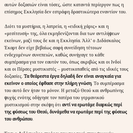
αυτών δοξασιών είναι τόσες, ώστε καταντά περίεργον πως η
επίσημος Εκκλησία δεν εστράφη δραστικώτερα εναντίον του.
Διότι τα μυστήρια, η λατρεία, η «ειδική χάρις» και η
«μεσίτευσή» της, όλα εκμηδενίζονται δια των αντιλήψεων
εκείνων, μαζί τους δε και η Εκκλησία. Άλλ’ ο Διδάσκαλος
Έκαρτ δεν είχε βεβαίως σαφή συνείδηση τέτοιων
ενδεχομένων συνεπειών, καθώς συνήγαγε το κάθε
συμπέρασμα για τον εαυτόν του, όπως ακριβώς και οι Ινδοί
και οι Πέρσες μυστικιστές – μυστικοπαθείς από τις ιδικές τους
δοξασίες.
Τα θεάρεστα έργα δηλαδή δεν είναι αναγκαία για
εκείνον ο οποίος έφθασε στην πλήρη γνώση
. Το συμπέρασμα
του αυτό δεν ήταν το μόνον. Η μεταξύ Θεού και ανθρωπίνης
ψυχής ενότης οδήγησε τον πατέρα του γερμανικού
μυστικισμού στην σκέψη ότι
αντί να ερωτάμε διαρκώς περί
της φύσεως του Θεού, δυνάμεθα να ερωτάμε περί της φύσεως
του ανθρώπου
.