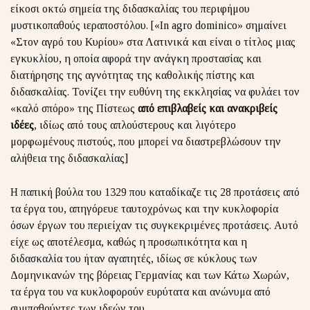
είκοσι οκτώ σημεία της διδασκαλίας του περιφήμου
μυστικοπαθούς ιεραποστόλου. [«In agro dominico» σημαίνει
«Στον αγρό του Κυρίου» στα Λατινικά και είναι ο τίτλος μιας
εγκυκλίου, η οποία αφορά την ανάγκη προστασίας και
διατήρησης της αγνότητας της καθολικής πίστης και
διδασκαλίας. Τονίζει την ευθύνη της εκκλησίας να φυλάει τον
«καλό σπόρο» της Πίστεως
από επιβλαβείς και ανακριβείς
ιδέες
, ιδίως από τους απλούστερους και λιγότερο
μορφωμένους πιστούς, που μπορεί να διαστρεβλώσουν την
αλήθεια της διδασκαλίας]
Η παπική βούλα του 1329 που καταδίκαζε τις 28 προτάσεις από
τα έργα του, απηγόρευε ταυτοχρόνως και την κυκλοφορία
όσων έργων του περιείχαν τις συγκεκριμένες προτάσεις. Αυτό
είχε ως αποτέλεσμα, καθώς η προσωπικότητα και η
διδασκαλία του ήταν αγαπητές, ιδίως σε κύκλους των
Δομηνικανών της βόρειας Γερμανίας και των Κάτω Χωρών,
τα έργα του να κυκλοφορούν ευρύτατα και ανώνυμα από
συμπαθούντες των ιδεών του.