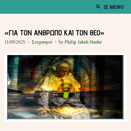
E
MENU
x
p
a
n
«ΓΙΑ ΤΟΝ ΑΝΘΡΩΠΟ ΚΑΙ ΤΟΝ ΘΕΟ»
d
s
11/09/2025
Στοχασμοί
by
Philip Jakob Hanke
e
a
r
c
h
f
o
r
m