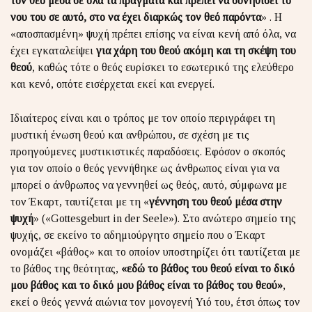
τον θεό μέσα σε όλα τα πράγματα και πρέπει να συνηθίσει το
νου του σε αυτό, στο να έχει διαρκώς τον θεό παρόντα
» . Η
«αποσπασμένη» ψυχή πρέπει επίσης να είναι κενή από όλα, να
έχει εγκαταλείψει
για χάρη του θεού ακόμη και τη σκέψη του
θεού
, καθώς τότε ο θεός ευρίσκει το εσωτερικό της ελεύθερο
και κενό, οπότε εισέρχεται εκεί και ενεργεί.
Ιδιαίτερος είναι και ο τρόπος με τον οποίο περιγράφει τη
μυστική ένωση θεού και ανθρώπου, σε σχέση με τις
προηγούμενες μυστικιστικές παραδόσεις. Εφόσον ο σκοπός
για τον οποίο ο θεός γεννήθηκε ως άνθρωπος είναι για να
μπορεί ο άνθρωπος να γεννηθεί ως θεός, αυτό, σύμφωνα με
τον Έκαρτ, ταυτίζεται με τη «
γέννηση του θεού μέσα στην
ψυχή
» («Gottesgeburt in der Seele»). Στο ανώτερο σημείο της
ψυχής, σε εκείνο το αδημιούργητο σημείο που ο Έκαρτ
ονομάζει «βάθος» και το οποίον υποστηρίζει ότι ταυτίζεται με
το βάθος της θεότητας,
«εδώ το βάθος του θεού είναι το δικό
μου βάθος και το δικό μου βάθος είναι το βάθος του θεού»
,
εκεί ο θεός γεννά αιώνια τον μονογενή Υιό του, έτσι όπως τον