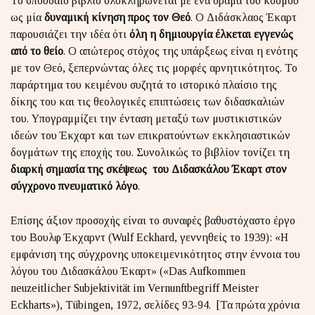
Το σπουδαίο βιβλίο ολοκληρώνεται με ένα όραμα του κόσμου
ως μία
δυναμική κίνηση προς τον Θεό
. Ο Διδάσκλαος Έκαρτ
παρουσιάζει την ιδέα ότι
όλη η δημιουργία έλκεται εγγενώς
από το θείο
. Ο απώτερος στόχος της υπάρξεως είναι η ενότης
με τον Θεό, ξεπερνώντας όλες τις μορφές αρνητικότητος. Το
παράρτημα του κειμένου συζητά το ιστορικό πλαίσιο της
δίκης του και τις θεολογικές επιπτώσεις των διδασκαλιών
του. Υπογραμμίζει την ένταση μεταξύ των μυστικιστικών
ιδεών του Έκχαρτ και των επικρατούντων εκκλησιαστικών
δογμάτων της εποχής του. Συνολικώς το βιβλίον τονίζει τη
διαρκή σημασία της σκέψεως του Διδασκάλου Έκαρτ στον
σύγχρονο πνευματικό λόγο
.
Επίσης άξιον προσοχής είναι το συναφές βαθυστόχαστο έργο
του Βουλφ Έκχαρντ (Wulf Eckhard, γεννηθείς το 1939): «Η
εμφάνιση της σύγχρονης υποκειμενικότητος στην έννοια του
λόγου του Διδασκάλου Έκαρτ» («Das Aufkommen
neuzeitlicher Subjektivität im Vernunftbegriff Meister
Eckharts»), Tübingen, 1972, σελίδες 93-94. [Τα πρώτα χρόνια