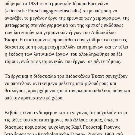
οδήγησε το 1934 το «Γερμανικόν Ίδρυμα Ερευνών»
(«Deutsche Forschungsgemeinschaft») στην απόφαση να
αναλάβει το μεγάλον έργο της έρευνας των χειρογράφων, της
μετάφρασης στα νέα γερμανικά και της κριτικής εκδόσεως
των λατινικών και γερμανικών έργων του Διδασκάλου
Έκαρτ. Η επιστημονική προσπάθεια συνεχίσθηκε επί αρκετές
δεκαετίες με τη συμμετοχή πολλών επιστημόνων και εν τέλει
η έκδοση των λατινικών έργων του ολοκληρώθηκε σε έξι
τόμους, ενώ των γερμανικών του έργων σε πέντε τόμους.
Τα έργα και η διδασκαλία του Διδασκάλου Έκαρτ συνεχίζουν
να αποτελούν αντικείμενο μελέτης από φιλοσόφους και
θεολόγους, προερχόμενους από τον ρωμαιοκαθολικό, όσον και
από τον προτεσταντικό χώρο.
Βεβαίως είναι ενδιαφέρον και το γεγονός ότι ασχολούνται με
τις ιδέες του και επιστήμονες από άλλους τομείς, όπως ο
διάσημος κορυφαίος ψυχολόγος Καρλ Γκούσταβ Γιουνγκ
[στο έργον του «Psychologische Typen», Ζυρίχη, 1960, σελ.