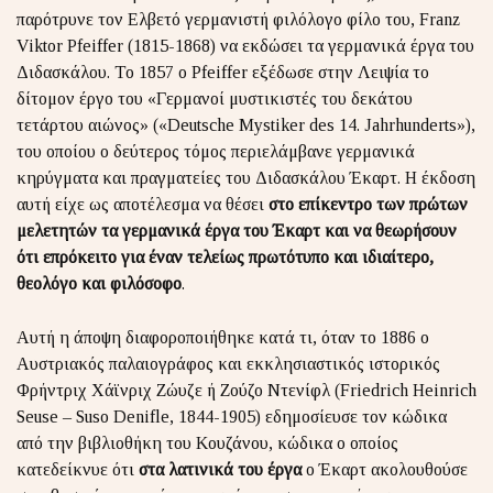
παρότρυνε τον Ελβετό γερμανιστή φιλόλογο φίλο του, Franz
Viktor Pfeiffer (1815-1868) να εκδώσει τα γερμανικά έργα του
Διδασκάλου. Το 1857 ο Pfeiffer εξέδωσε στην Λειψία το
δίτομον έργο του «Γερμανοί μυστικιστές του δεκάτου
τετάρτου αιώνος»
(«Deutsche Mystiker des 14. Jahrhunderts»),
του οποίου ο δεύτερος τόμος περιελάμβανε γερμανικά
κηρύγματα και πραγματείες του Διδασκάλου Έκαρτ. Η έκδοση
αυτή είχε ως αποτέλεσμα να θέσει
στο επίκεντρο των πρώτων
μελετητών τα γερμανικά έργα του Έκαρτ και να θεωρήσουν
ότι επρόκειτο για έναν τελείως πρωτότυπο και ιδιαίτερο,
θεολόγο και φιλόσοφο
.
Αυτή η άποψη διαφοροποιήθηκε κατά τι, όταν το 1886 ο
Αυστριακός παλαιογράφος και εκκλησιαστικός ιστορικός
Φρήντριχ Χάϊνριχ Ζώυζε ή Ζούζο Ντενίφλ (Friedrich Heinrich
Seuse – Suso Denifle, 1844-1905) εδημοσίευσε τον κώδικα
από την βιβλιοθήκη του Κουζάνου, κώδικα ο οποίος
κατεδείκνυε ότι
στα λατινικά του έργα
ο Έκαρτ ακολουθούσε