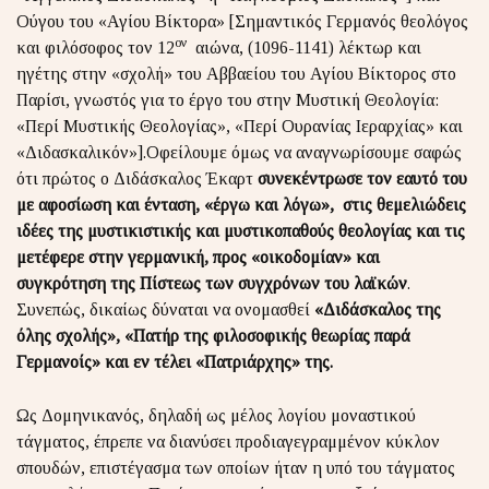
Ούγου του «Αγίου Βίκτορα» [Σημαντικός Γερμανός θεολόγος
ον
και φιλόσοφος τον 12
αιώνα, (1096-1141) λέκτωρ και
ηγέτης στην «σχολή» του Αββαείου του Αγίου Βίκτορος στο
Παρίσι, γνωστός για το έργο του στην Μυστική Θεολογία:
«Περί Μυστικής Θεολογίας», «Περί Ουρανίας Ιεραρχίας» και
«Διδασκαλικόν»].Οφείλουμε όμως να αναγνωρίσουμε σαφώς
ότι πρώτος ο Διδάσκαλος Έκαρτ
συνεκέντρωσε τον εαυτό του
με αφοσίωση και ένταση, «έργω και λόγω», στις θεμελιώδεις
ιδέες της μυστικιστικής και μυστικοπαθούς θεολογίας και τις
μετέφερε στην γερμανική, προς «οικοδομίαν» και
συγκρότηση της Πίστεως των συγχρόνων του λαϊκών
.
Συνεπώς, δικαίως δύναται να ονομασθεί
«Διδάσκαλος της
όλης σχολής», «Πατήρ της φιλοσοφικής θεωρίας παρά
Γερμανοίς» και εν τέλει «Πατριάρχης» της.
Ως Δομηνικανός, δηλαδή ως μέλος λογίου μοναστικού
τάγματος, έπρεπε να διανύσει προδιαγεγραμμένον κύκλον
σπουδών, επιστέγασμα των οποίων ήταν η υπό του τάγματος