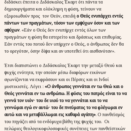
διδάσκει έπειτα ο Διδάσκαλος Έκαρτ ότι πάντα τα
δημιουργήματα και ολόκληρη η φύση, τείνουν να
εξομοιωθούν προς τον Θεόν, επειδή
ο Θεός ενυπάρχει εντός
πάντων των πραγμάτων, τόσον των εμψύχων όσον και των
αψύχων
. «Εάν ο Θεός δεν ενυπήρχε εντός όλων των
πραγμάτων η φύση θα εστερείτο και δράσεως και επιθυμίας.
Εάν εντός του ποτού δεν υπήρχεν ο Θεός, ο άνθρωπος δεν θα
το ορεγόταν, όσην δίψα και αν υποτεθεί ότι αισθανόταν».
Έτσι διαπιστώνει ο Διδάσκαλος Έκαρτ την μεταξύ Θεού και
ψυχής ενότητα, την οποίαν μέσω διαφόρων εικόνων
αγωνίζονται να εκφράσουν και οι Πέρσες και οι Ινδοί
μυστικιστές. Λέγει :
«Ο άνθρωπος γεννάται εν τω Θεώ και ο
Θεός γεννάται εν τω ανθρώπω. Η φύσις του πατρός είναι το να
γεννά τον υιόν· του δε υιού το να γεννάται και το να
γεννώμαι εγώ εν αυτώ· του δε πνεύματος το να φλέγωμαι εν
αυτώ και να μεταβάλλωμαι εις καθαρά αγάπη»
. Ο πανθεϊσμός
του πηγάζει από τα ενδόμυχα βάθη της ψυχής του. Οι
πελώριες θεολογικοφιλοσοφικές συνέπειες των πανθεϊστικών