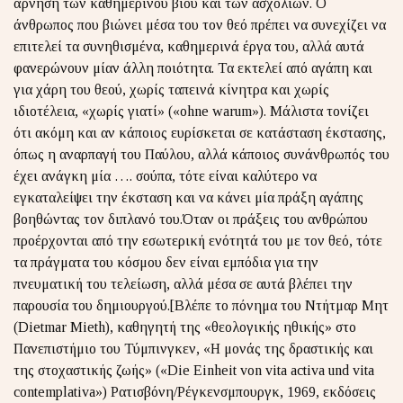
άρνηση των καθημερινού βίου και των ασχολιών. Ο
άνθρωπος που βιώνει μέσα του τον θεό πρέπει να συνεχίζει να
επιτελεί τα συνηθισμένα, καθημερινά έργα του, αλλά αυτά
φανερώνουν μίαν άλλη ποιότητα. Τα εκτελεί από αγάπη και
για χάρη του θεού, χωρίς ταπεινά κίνητρα και χωρίς
ιδιοτέλεια, «χωρίς γιατί» («ohne warum»). Μάλιστα τονίζει
ότι ακόμη και αν κάποιος ευρίσκεται σε κατάσταση έκστασης,
όπως η αναρπαγή του Παύλου, αλλά κάποιος συνάνθρωπός του
έχει ανάγκη μία …. σούπα, τότε είναι καλύτερο να
εγκαταλείψει την έκσταση και να κάνει μία πράξη αγάπης
βοηθώντας τον διπλανό του.Όταν οι πράξεις του ανθρώπου
προέρχονται από την εσωτερική ενότητά του με τον θεό, τότε
τα πράγματα του κόσμου δεν είναι εμπόδια για την
πνευματική του τελείωση, αλλά μέσα σε αυτά βλέπει την
παρουσία του δημιουργού.[Βλέπε το πόνημα του Ντήτμαρ Μητ
(Dietmar Mieth), καθηγητή της «θεολογικής ηθικής» στο
Πανεπιστήμιο του Τύμπινγκεν, «Η μονάς της δραστικής και
της στοχαστικής ζωής» («Die Einheit von vita activa und vita
contemplativa») Ρατισβόνη/Ρέγκενσμπουργκ, 1969, εκδόσεις