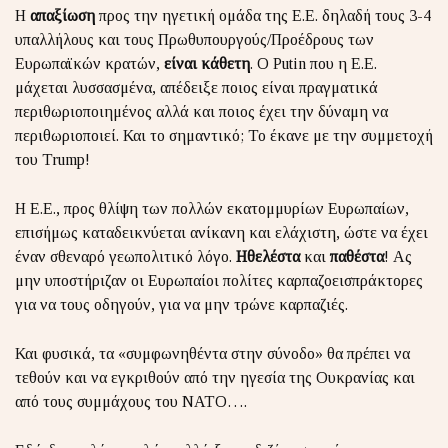
Η
απαξίωση
προς την ηγετική ομάδα της Ε.Ε. δηλαδή τους 3-4
υπαλλήλους και τους Πρωθυπουργούς/Προέδρους των
Ευρωπαϊκών κρατών,
είναι
κάθετη
. Ο Putin που η Ε.Ε.
μάχεται λυσσασμένα, απέδειξε ποιος είναι πραγματικά
περιθωριοποιημένος αλλά και ποιος έχει την δύναμη να
περιθωριοποιεί. Και το σημαντικό; Το έκανε με την συμμετοχή
του Trump!
Η Ε.Ε., προς θλίψη των πολλών εκατομμυρίων Ευρωπαίων,
επισήμως καταδεικνύεται ανίκανη και ελάχιστη, ώστε να έχει
έναν σθεναρό γεωπολιτικό λόγο.
Ηθελέστα
και
παθέστα
! Ας
μην υποστήριζαν οι Ευρωπαίοι πολίτες καρπαζοεισπράκτορες
για να τους οδηγούν, για να μην τρώνε καρπαζιές.
Και φυσικά, τα «συμφωνηθέντα στην σύνοδο» θα πρέπει να
τεθούν και να εγκριθούν από την ηγεσία της Ουκρανίας και
από τους συμμάχους του ΝΑΤΟ….