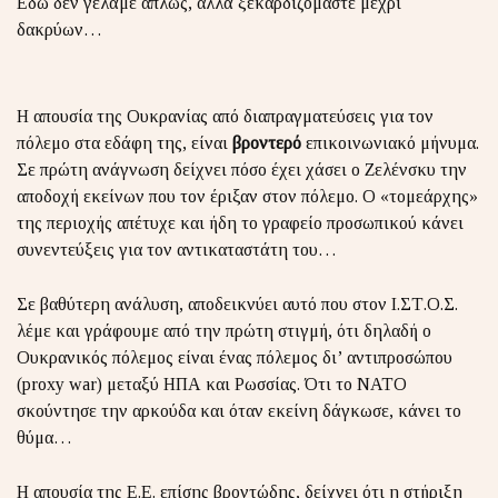
Εδώ δεν γελάμε απλώς, αλλά ξεκαρδιζόμαστε μέχρι
δακρύων…
Η απουσία της Ουκρανίας από διαπραγματεύσεις για τον
πόλεμο στα εδάφη της, είναι
βροντερό
επικοινωνιακό μήνυμα.
Σε πρώτη ανάγνωση δείχνει πόσο έχει χάσει ο Ζελένσκυ την
αποδοχή εκείνων που τον έριξαν στον πόλεμο. Ο «τομεάρχης»
της περιοχής απέτυχε και ήδη το γραφείο προσωπικού κάνει
συνεντεύξεις για τον αντικαταστάτη του…
Σε βαθύτερη ανάλυση, αποδεικνύει αυτό που στον Ι.ΣΤ.Ο.Σ.
λέμε και γράφουμε από την πρώτη στιγμή, ότι δηλαδή ο
Ουκρανικός πόλεμος είναι ένας πόλεμος δι’ αντιπροσώπου
(proxy war) μεταξύ ΗΠΑ και Ρωσσίας. Ότι το ΝΑΤΟ
σκούντησε την αρκούδα και όταν εκείνη δάγκωσε, κάνει το
θύμα…
Η απουσία της Ε.Ε. επίσης βροντώδης, δείχνει ότι η στήριξη