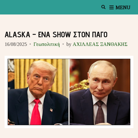
E
MENU
x
p
a
n
ALASKA – ENA SHOW ΣΤΟΝ ΠΑΓΟ
d
s
16/08/2025
Γεωπολιτική
by
ΑΧΙΛΛΕΑΣ ΞΑΝΘΑΚΗΣ
e
a
r
c
h
f
o
r
m