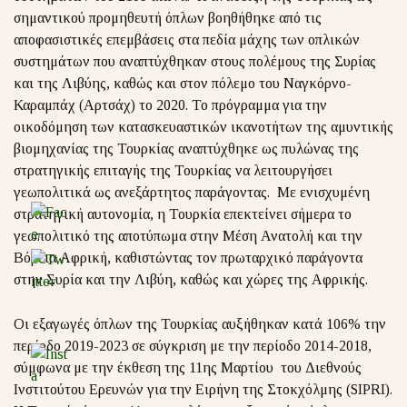
σημαντικού προμηθευτή όπλων βοηθήθηκε από τις
αποφασιστικές επεμβάσεις στα πεδία μάχης των οπλικών
συστημάτων που αναπτύχθηκαν στους πολέμους της Συρίας
και της Λιβύης, καθώς και στον πόλεμο του Ναγκόρνο-
Καραμπάχ (Αρτσάχ) το 2020. Το πρόγραμμα για την
οικοδόμηση των κατασκευαστικών ικανοτήτων της αμυντικής
βιομηχανίας της Τουρκίας αναπτύχθηκε ως πυλώνας της
στρατηγικής επιταγής της Τουρκίας να λειτουργήσει
γεωπολιτικά ως ανεξάρτητος παράγοντας. Με ενισχυμένη
στρατηγική αυτονομία, η Τουρκία επεκτείνει σήμερα το
γεωπολιτικό της αποτύπωμα στην Μέση Ανατολή και την
Βόρεια Αφρική, καθιστώντας τον πρωταρχικό παράγοντα
στην Συρία και την Λιβύη, καθώς και χώρες της Αφρικής.
Οι εξαγωγές όπλων της Τουρκίας αυξήθηκαν κατά 106% την
περίοδο 2019-2023 σε σύγκριση με την περίοδο 2014-2018,
σύμφωνα με την έκθεση της 11ης Μαρτίου
του Διεθνούς
Ινστιτούτου Ερευνών για την Ειρήνη της Στοκχόλμης (SIPRI).