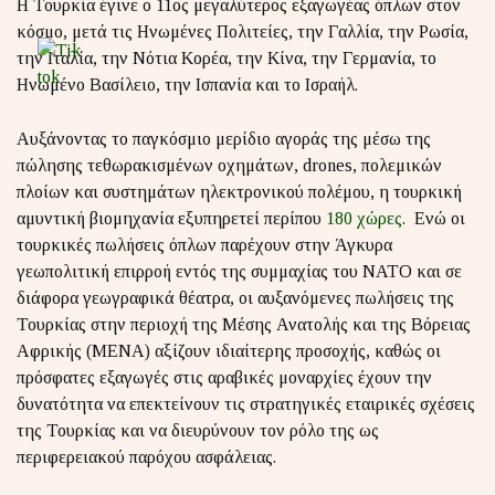
Η Τουρκία έγινε ο 11ος μεγαλύτερος εξαγωγέας όπλων στον
κόσμο, μετά τις Ηνωμένες Πολιτείες, την Γαλλία, την Ρωσία,
την Ιταλία, την Νότια Κορέα, την Κίνα, την Γερμανία, το
Ηνωμένο Βασίλειο, την Ισπανία και το Ισραήλ.
Αυξάνοντας το παγκόσμιο μερίδιο αγοράς της μέσω της
πώλησης τεθωρακισμένων οχημάτων, drones, πολεμικών
πλοίων και συστημάτων ηλεκτρονικού πολέμου, η τουρκική
αμυντική βιομηχανία εξυπηρετεί περίπου
180 χώρες
. Ενώ οι
τουρκικές πωλήσεις όπλων παρέχουν στην Άγκυρα
γεωπολιτική επιρροή εντός της συμμαχίας του ΝΑΤΟ και σε
διάφορα γεωγραφικά θέατρα, οι αυξανόμενες πωλήσεις της
Τουρκίας στην περιοχή της Μέσης Ανατολής και της Βόρειας
Αφρικής (MENA) αξίζουν ιδιαίτερης προσοχής, καθώς οι
πρόσφατες εξαγωγές στις αραβικές μοναρχίες έχουν την
δυνατότητα να επεκτείνουν τις στρατηγικές εταιρικές σχέσεις
της Τουρκίας και να διευρύνουν τον ρόλο της ως
περιφερειακού παρόχου ασφάλειας.