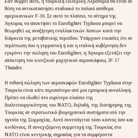
Εάν συμβεί αυτό, η τουρκική Πολεμική Αεροπορία θα είναι σε
θέση να αντικαταστήσει σταδιακά το παλαιό απόθεμα
αμερικανικών F-16. Σε αυτό το πλαίσιο, το αίτημα της
Άγκυρας να αποκτήσει το Eurofighter Typhoon μπορεί να
θεωρηθεί ως αναζήτηση εναλλακτικών λύσεων κατά την
διάρκεια της μεταβατικής περιόδου. Υπάρχουν εικασίες ότι σε
περίπτωση που η γερμανική ή και η ιταλική κυβέρνηση δεν
εγκρίνει την πώληση του Eurofighter, η Άγκυρα εξετάζει την
απόκτηση του κινεζικού μαχητικού αεροσκάφους JF-17
Thunder.
Η πιθανή πώληση των αεροσκαφών Eurofighter Typhoon στην
Τουρκία είναι κάτι περισσότερο από μια εμπορική συναλλαγή.
Πρέπει να ιδωθεί στο ευρύτερο πλαίσιο της
διαλειτουργικότητας του ΝΑΤΟ, δηλαδή, της διατήρησης της
Τουρκίας σε στρατιωτικά-βιομηχανικά συστήματα υπό την
ηγεσία της Συμμαχίας. Αυτό συνεπάγεται τόσο κόστος όσο και
κινδύνους. Η συνεχιζόμενη συμμετοχή της Τουρκίας στο
ΝΑΤΟ είναι κεντρικής σημασίας για τα συμφέροντα