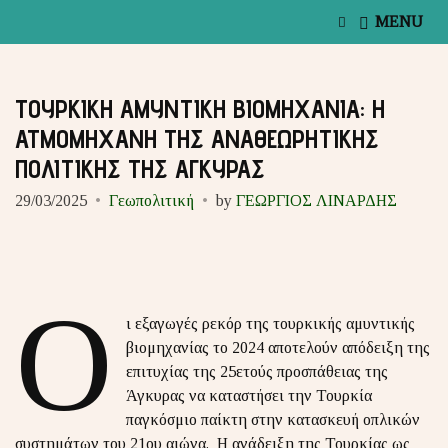
E
MENU
x
p
a
n
ΤΟΥΡΚΙΚΗ ΑΜΥΝΤΙΚΗ ΒΙΟΜΗΧΑΝΙΑ: Η
d
s
ΑΤΜΟΜΗΧΑΝΗ ΤΗΣ ΑΝΑΘΕΩΡΗΤΙΚΗΣ
e
ΠΟΛΙΤΙΚΗΣ ΤΗΣ ΑΓΚΥΡΑΣ
a
r
29/03/2025
Γεωπολιτική
by
ΓΕΩΡΓΙΟΣ ΛΙΝΑΡΔΗΣ
c
h
f
o
r
m
Ο
ι εξαγωγές ρεκόρ της τουρκικής αμυντικής
βιομηχανίας το 2024 αποτελούν απόδειξη της
επιτυχίας της 25ετούς προσπάθειας της
Άγκυρας να καταστήσει την Τουρκία
παγκόσμιο παίκτη στην κατασκευή οπλικών
συστημάτων του 21ου αιώνα. Η ανάδειξη της Τουρκίας ως