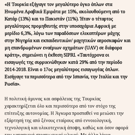
«Η Τουρκία εξήγαγε τον μεγαλύτερο όγκο όπλων στα
Ηνωμένα Αραβικά Εμιράτα με 15%, ακολουθούμενη από το
Κατάρ (13%) και το Πακιστάν (11%). Ήταν ο τέταρτος
μεγαλύτερος προμηθευτής στην υποσαχάρια Αφρική με
μερίδιο 6,3%, λόγω των παραδόσεων ελικοπτέρων μάχης
στην Νιγηρία και εκπαιδευτικών/ μαχητικών αεροσκαφών και
μη επανδρωμένων εναέριων οχημάτων (UAV) σε διάφορα
κράτη», σημειώνει η έκθεση SIPRI. «Ταυτόχρονα οι
εισαγωγές της συρρικνώθηκαν κατά 29% από την περίοδο
2014-2018. Είναι ο 17ος μεγαλύτερος εισαγωγέας όπλων.
Εισήγαγε τα περισσότερα από την Ισπανία, την Ιταλία και την
Ρωσία».
Η πολιτική άμυνας και ασφάλειας της Τουρκίας
χαρακτηρίζεται όλο και περισσότερο από τον στόχο της
επίτευξης αυτονομίας. Η Άγκυρα προσπαθεί να μειώσει την
εξάρτησή της από ξένους εταίρους από εννοιολογική,
τεχνολογική και υλικοτεχνική άποψη, καθώς και όσον αφορά
την κατασκευή στρατιωτικού υλικού. Με άλλα λόγια,