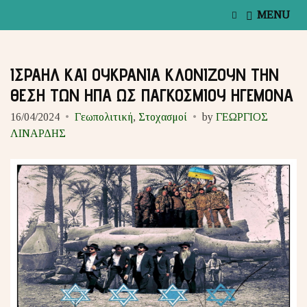
E
MENU
x
p
a
n
ΙΣΡΑΗΛ ΚΑΙ ΟΥΚΡΑΝΙΑ ΚΛΟΝΙΖΟΥΝ ΤΗΝ
d
s
ΘΕΣΗ ΤΩΝ ΗΠΑ ΩΣ ΠΑΓΚΟΣΜΙΟΥ ΗΓΕΜΟΝΑ
e
a
16/04/2024
Γεωπολιτική
,
Στοχασμοί
by
ΓΕΩΡΓΙΟΣ
r
ΛΙΝΑΡΔΗΣ
c
h
f
o
r
m