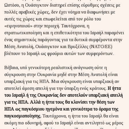
Ωστόσο, η Ουάσιγκτον διατηρεί επίσης εύρυθμες σχέσεις με
πολλές αραβικές χώρες, δεν έχει νόημα να διαφωνήσει με
αυτές τις χώρες και επωφελείται από τον ρόλο του
«ειρηνοποιού» στην περιοχή. Ταυτόχρονα, η
στρατιωτικοποίηση και η επιθετικότητα του Ισραήλ παραμένει
ένας σημαντικός παράγοντας για τα δυτικά συμφέροντα στην
Μέση Ανατολή, Ουάσιγκτον και Βρυξέλλες (ΝΑΤΟ/ΕΕ)
βλέπουν το Ισραήλ ως φρούριο αυτών των συμφερόντων.
Βέβαια, υπό γενικότερη ρεαλιστική ανάγνωση ούτε η
σύγκρουση στην Ουκρανία μηδέ στην Μέση Ανατολή είναι
υπαρξιακή για τις ΗΠΑ. Μια σύγκρουση είναι υπαρξιακή αν
αποτελεί άμεση απειλή για την ύπαρξη ενός κράτους.
Η ήττα
του Ισραήλ ή της Ουκρανίας δεν αποτελούν υπαρξιακή απειλή
για τις ΗΠΑ. Αλλά η ήττα τους θα κλονίσει την θέση των
ΗΠΑ ως παγκόσμιου ηγεμόνα και γενικότερα το όραμα της
παγκοσμιοποίησης.
Ταυτόχρονα, η ήττα του Ισραήλ θα είναι
ακόμη πιο οδυνηρή, αφού το Ισραήλ είναι αντιληπτό ως μέρος