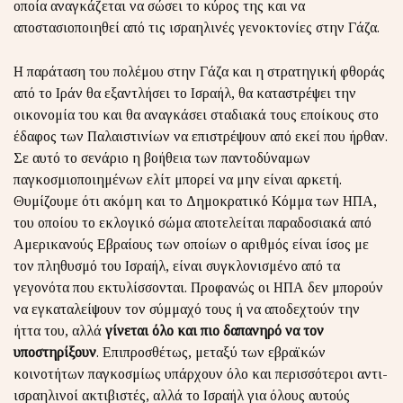
οποία αναγκάζεται να σώσει το κύρος της και να
αποστασιοποιηθεί από τις ισραηλινές γενοκτονίες στην Γάζα.
Η παράταση του πολέμου στην Γάζα και η στρατηγική φθοράς
από το Ιράν θα εξαντλήσει το Ισραήλ, θα καταστρέψει την
οικονομία του και θα αναγκάσει σταδιακά τους εποίκους στο
έδαφος των Παλαιστινίων να επιστρέψουν από εκεί που ήρθαν.
Σε αυτό το σενάριο η βοήθεια των παντοδύναμων
παγκοσμιοποιημένων ελίτ μπορεί να μην είναι αρκετή.
Θυμίζουμε ότι ακόμη και το Δημοκρατικό Κόμμα των ΗΠΑ,
του οποίου το εκλογικό σώμα αποτελείται παραδοσιακά από
Αμερικανούς Εβραίους των οποίων ο αριθμός είναι ίσος με
τον πληθυσμό του Ισραήλ, είναι συγκλονισμένο από τα
γεγονότα που εκτυλίσσονται. Προφανώς οι ΗΠΑ δεν μπορούν
να εγκαταλείψουν τον σύμμαχό τους ή να αποδεχτούν την
ήττα του, αλλά
γίνεται όλο και πιο δαπανηρό να τον
υποστηρίξουν
. Επιπροσθέτως, μεταξύ των εβραϊκών
κοινοτήτων παγκοσμίως υπάρχουν όλο και περισσότεροι αντι-
ισραηλινοί ακτιβιστές, αλλά το Ισραήλ για όλους αυτούς