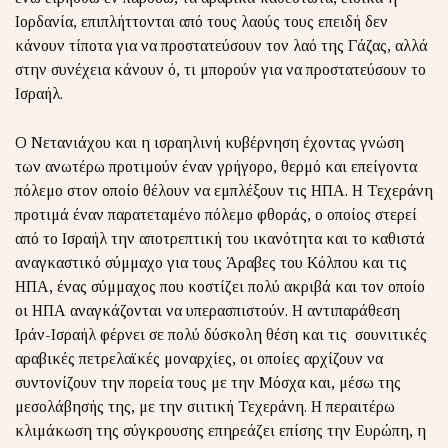
Ιορδανία, επιπλήττονται από τους λαούς τους επειδή δεν
κάνουν τίποτα για να προστατεύσουν τον λαό της Γάζας, αλλά
στην συνέχεια κάνουν ό, τι μπορούν για να προστατεύσουν το
Ισραήλ.
Ο Νετανιάχου και η ισραηλινή κυβέρνηση έχοντας γνώση
των ανωτέρω προτιμούν έναν γρήγορο, θερμό και επείγοντα
πόλεμο στον οποίο θέλουν να εμπλέξουν τις ΗΠΑ. Η Τεχεράνη
προτιμά έναν παρατεταμένο πόλεμο φθοράς, ο οποίος στερεί
από το Ισραήλ την αποτρεπτική του ικανότητα και το καθιστά
αναγκαστικό σύμμαχο για τους Άραβες του Κόλπου και τις
ΗΠΑ, ένας σύμμαχος που κοστίζει πολύ ακριβά και τον οποίο
οι ΗΠΑ αναγκάζονται να υπερασπιστούν. Η αντιπαράθεση
Ιράν-Ισραήλ φέρνει σε πολύ δύσκολη θέση και τις σουνιτικές
αραβικές πετρελαϊκές μοναρχίες, οι οποίες αρχίζουν να
συντονίζουν την πορεία τους με την Μόσχα και, μέσω της
μεσολάβησής της, με την σιιτική Τεχεράνη. Η περαιτέρω
κλιμάκωση της σύγκρουσης επηρεάζει επίσης την Ευρώπη, η