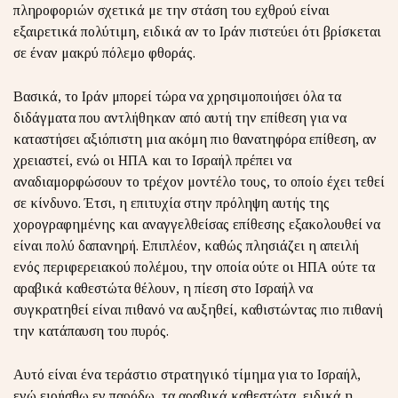
πληροφοριών σχετικά με την στάση του εχθρού είναι
εξαιρετικά πολύτιμη, ειδικά αν το Ιράν πιστεύει ότι βρίσκεται
σε έναν μακρύ πόλεμο φθοράς.
Βασικά, το Ιράν μπορεί τώρα να χρησιμοποιήσει όλα τα
διδάγματα που αντλήθηκαν από αυτή την επίθεση για να
καταστήσει αξιόπιστη μια ακόμη πιο θανατηφόρα επίθεση, αν
χρειαστεί, ενώ οι ΗΠΑ και το Ισραήλ πρέπει να
αναδιαμορφώσουν το τρέχον μοντέλο τους, το οποίο έχει τεθεί
σε κίνδυνο. Έτσι, η επιτυχία στην πρόληψη αυτής της
χορογραφημένης και αναγγελθείσας επίθεσης εξακολουθεί να
είναι πολύ δαπανηρή. Επιπλέον, καθώς πλησιάζει η απειλή
ενός περιφερειακού πολέμου, την οποία ούτε οι ΗΠΑ ούτε τα
αραβικά καθεστώτα θέλουν, η πίεση στο Ισραήλ να
συγκρατηθεί είναι πιθανό να αυξηθεί, καθιστώντας πιο πιθανή
την κατάπαυση του πυρός.
Αυτό είναι ένα τεράστιο στρατηγικό τίμημα για το Ισραήλ,
ενώ ειρήσθω εν παρόδω, τα αραβικά καθεστώτα, ειδικά η