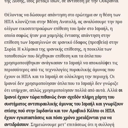
της Δύσης, ίσος μεταξύ ίσων, σε αντίθεση με την Ουκρανία.
Θέλοντας να δώσουμε απάντηση στο ερώτημα αν η θέση των
ΗΠΑ κλονίζεται στην Μέση Ανατολή, ας αναλύσουμε την προ
ολίγων εικοσιτετραώρων επίθεση του Ιράν στο Ισραήλ, η
οποία σαφώς ήταν μια χαμηλής έντασης απάντηση στην
επίθεση των Ισραηλινών σε ιρανικό έδαφος (πρεσβεία) στην
Συρία. Η κλίμακα της ιρανικής επίθεσης, η ποικιλία των
τοποθεσιών που δέχθηκαν επίθεση και τα όπλα που
χρησιμοποιήθηκαν ανάγκασαν το Ισραήλ να αποκαλύψει τις
περισσότερες από τις τεχνολογίες πυραυλικής άμυνας που
έχουν οι ΗΠΑ και το Ισραήλ σε ολόκληρη την περιοχή. Οι
Ιρανοί δεν χρησιμοποίησαν όπλα που το Ισραήλ δεν γνώριζε
ότι υπήρχαν, απλώς χρησιμοποίησαν πολλά από αυτά. Αλλά
οι
Ιρανοί έχουν τώρα πιθανώς έναν σχεδόν πλήρη χάρτη του
συστήματος αντιπυραυλικής άμυνας του Ισραήλ και γνωρίζουν
επίσης πού στην Ιορδανία και τον Αραβικό Κόλπο οι ΗΠΑ
έχουν εγκαταστάσεις και πόσο χρόνο χρειάζονται για να
αντιδράσουν
. Σημειώνουμε μετ’ επιτάσεως ότι η συλλογή