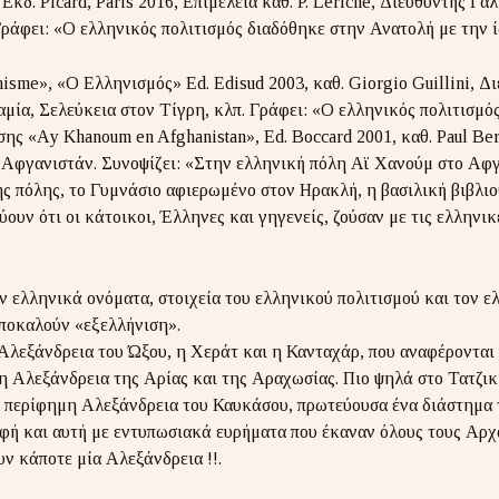
Εκδ. Picard, Paris 2016, Επιμέλεια καθ. P. Leriche, Διευθυντής 
ράφει: «Ο ελληνικός πολιτισμός διαδόθηκε στην Ανατολή με την ί
nisme», «Ο Ελληνισμός» Ed. Edisud 2003, καθ. Giorgio Guillini, Δ
ία, Σελεύκεια στον Τίγρη, κλπ. Γράφει: «Ο ελληνικός πολιτισμό
σης «Αy Khanoum en Afghanistan», Ed. Boccard 2001, καθ. Paul Be
Αφγανιστάν. Συνοψίζει: «Στην ελληνική πόλη Αϊ Χανούμ στο Αφγ
ς πόλης, το Γυμνάσιο αφιερωμένο στον Ηρακλή, η βασιλική βιβλιο
ύουν ότι οι κάτοικοι, Έλληνες και γηγενείς, ζούσαν με τις ελληνικ
ν ελληνικά ονόματα, στοιχεία του ελληνικού πολιτισμού και τον ε
αποκαλούν «εξελλήνιση».
Αλεξάνδρεια του Ώξου, η Χεράτ και η Κανταχάρ, που αναφέρονται 
ι η Αλεξάνδρεια της Αρίας και της Αραχωσίας. Πιο ψηλά στο Τατζι
η περίφημη Αλεξάνδρεια του Καυκάσου, πρωτεύουσα ένα διάστημα 
αφή και αυτή με εντυπωσιακά ευρήματα που έκαναν όλους τους Αρχ
ν κάποτε μία Αλεξάνδρεια !!.