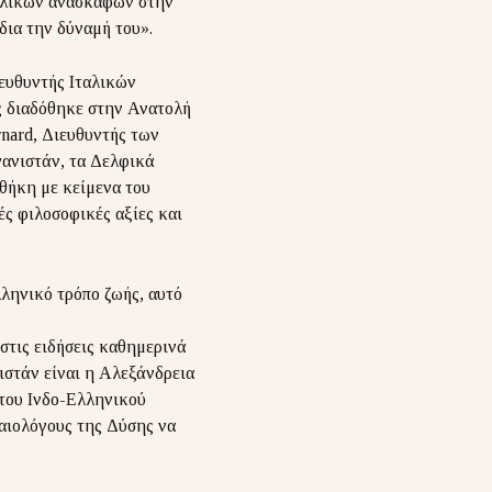
Γαλλικών ανασκαφών στην
δια την δύναμή του».
ιευθυντής Ιταλικών
ς διαδόθηκε στην Ανατολή
rnard, Διευθυντής των
ανιστάν, τα Δελφικά
θήκη με κείμενα του
ές φιλοσοφικές αξίες και
λληνικό τρόπο ζωής, αυτό
στις ειδήσεις καθημερινά
κιστάν είναι η Αλεξάνδρεια
του Ινδο-Ελληνικού
αιολόγους της Δύσης να