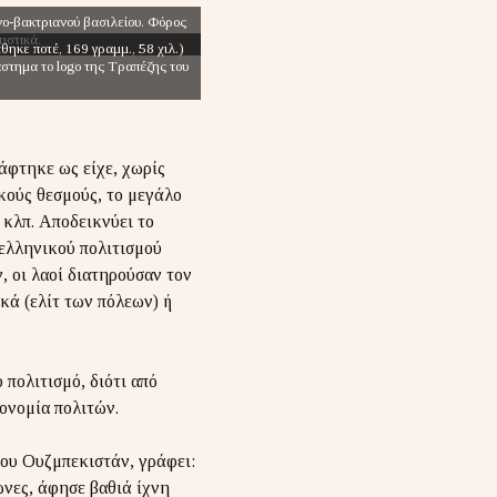
νο-βακτριανού βασιλείου. Φόρος
ιστικά.
ηκε ποτέ, 169 γραμμ., 58 χιλ.)
τημα το logo της Τραπέζης του
άφτηκε ως είχε, χωρίς
κούς θεσμούς, το μεγάλο
 κλπ. Αποδεικνύει το
 ελληνικού πολιτισμού
, οι λαοί διατηρούσαν τον
κά (ελίτ των πόλεων) ή
 πολιτισμό, διότι από
ονομία πολιτών.
του Ουζμπεκιστάν, γράφει:
νες, άφησε βαθιά ίχνη