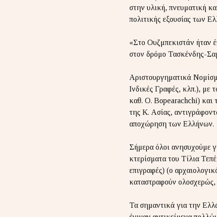
στην υλική, πνευματική κα
πολιτικής εξουσίας των Ελ
«Στο Ουζμπεκιστάν ήταν έ
στον δρόμο Τασκένδης-Σ
Αριστουργηματικά Νομίσμα
Ινδικές Γραφές, κλπ.), με
καθ. O. Bopearachchi) και
της Κ. Ασίας, αντιγράφοντ
αποχώρηση των Ελλήνων.
Σήμερα όλοι ανησυχούμε γ
κτερίσματα του Τίλια Τεπέ
επιγραφές) (ο αρχαιολογικ
καταστραφούν ολοσχερώς, 
Τα σημαντικά για την Ελλ
έγιναν αντικείμενα πολλώ