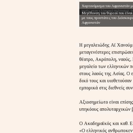
Χαρτονόμισμα του Αφγανιστάν με
τιμής στον ελληνικό πολιτισμό, 
Μεγέθυνση του θυρεού που είναι 
με τους προστάτες του Διόσκο
Αφγανιστάν
Η μεγαλειώδης Αϊ Χανούμ,
μεταγενέστερες επιστρώσει
θέατρο, Ακρόπολη, ναούς,
μεγαλείο των ελληνικών πό
στους λαούς της Ασίας. Ο 
δικό τους και υιοθετούσαν
εμπορικά στις διεθνείς συ
Αξιοσημείωτο είναι επίσης
υπηκόους απολυταρχικών β
Ο Ακαδημαϊκός και καθ. Ε
«Ο ελληνικός ανθρωποκεντ