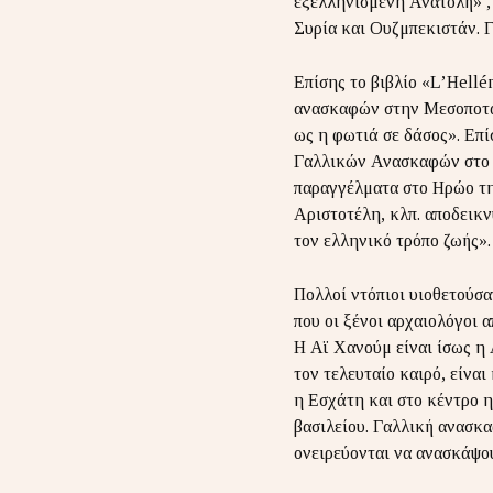
εξελληνισμένη Ανατολή» , 
Συρία και Ουζμπεκιστάν. Γ
Επίσης το βιβλίο «L’Hellé
ανασκαφών στην Μεσοποταμ
ως η φωτιά σε δάσος». Επί
Γαλλικών Ανασκαφών στο 
παραγγέλματα στο Ηρώο τη
Αριστοτέλη, κλπ. αποδεικν
τον ελληνικό τρόπο ζωής».
Πολλοί ντόπιοι υιοθετούσα
που οι ξένοι αρχαιολόγοι 
Η Αϊ Χανούμ είναι ίσως η 
τον τελευταίο καιρό, είνα
η Εσχάτη και στο κέντρο 
βασιλείου. Γαλλική ανασκ
ονειρεύονται να ανασκάψου