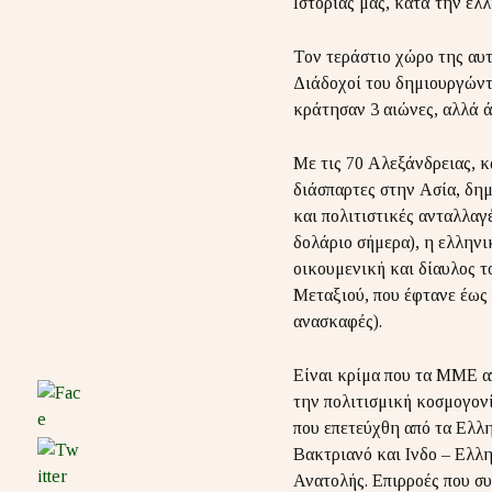
Ιστορίας μας, κατά την ε
Τον τεράστιο χώρο της αυ
Διάδοχοί του δημιουργώντα
κράτησαν 3 αιώνες, αλλά ά
Με τις 70 Αλεξάνδρειας, κ
διάσπαρτες στην Ασία, δημ
και πολιτιστικές ανταλλαγ
δολάριο σήμερα), η ελληνι
οικουμενική και δίαυλος τ
Μεταξιού, που έφτανε έως 
ανασκαφές).
Είναι κρίμα που τα ΜΜΕ α
την πολιτισμική κοσμογονί
που επετεύχθη από τα Ελλη
Βακτριανό και Ινδο – Ελλην
Ανατολής. Επιρροές που σ