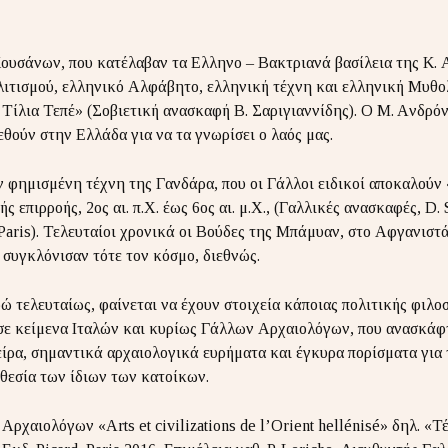
ουσάνων, που κατέλαβαν τα Ελληνο – Βακτριανά βασίλεια της Κ. 
ολιτισμού, ελληνικό Αλφάβητο, ελληνική τέχνη και ελληνική Μυθο
Τίλια Τεπέ» (Σοβιετική ανασκαφή Β. Σαριγιαννίδης). O M. Aνδρόν
τεθούν στην Ελλάδα για να τα γνωρίσει ο λαός μας.
ν φημισμένη τέχνη της Γανδάρα, που οι Γάλλοι ειδικοί αποκαλούν
 επιρροής, 2ος αι. π.Χ. έως 6ος αι. μ.Χ., (Γαλλικές ανασκαφές, D. 
 Paris). Τελευταίοι χρονικά οι Βούδες της Μπάμυαν, στο Αφγανιστ
 συγκλόνισαν τότε τον κόσμο, διεθνώς.
 τελευταίως, φαίνεται να έχουν στοιχεία κάποιας πολιτικής φιλ
ε κείμενα Ιταλών και κυρίως Γάλλων Αρχαιολόγων, που ανασκάφ
είρα, σημαντικά αρχαιολογικά ευρήματα και έγκυρα πορίσματα για
οθεσία των ίδιων των κατοίκων.
ρχαιολόγων «Arts et civilizations de l’Orient hellénisé» δηλ. «Τ