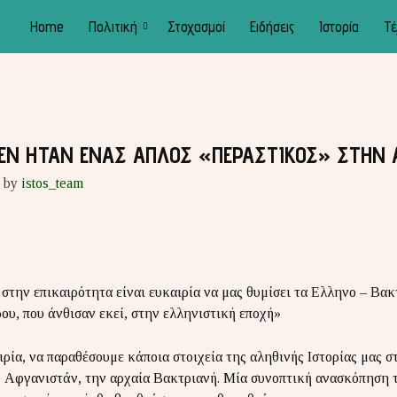
Home
Πολιτική
Στοχασμοί
Ειδήσεις
Ιστορία
Τέ
ΕΝ ΗΤΑΝ ΕΝΑΣ ΑΠΛΟΣ «ΠΕΡΑΣΤΙΚΟΣ» ΣΤΗΝ 
by
istos_team
την επικαιρότητα είναι ευκαιρία να μας θυμίσει τα Ελληνο – Βακ
υ, που άνθισαν εκεί, στην ελληνιστική εποχή»
αιρία, να παραθέσουμε κάποια στοιχεία της αληθινής Ιστορίας μας σ
ο Αφγανιστάν, την αρχαία Βακτριανή. Μία συνοπτική ανασκόπηση τ