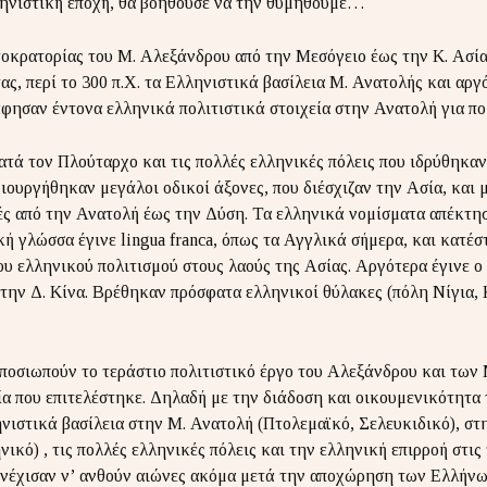
λληνιστική εποχή, θα βοηθούσε να την θυμηθούμε…
τοκρατορίας του Μ. Αλεξάνδρου από την Μεσόγειο έως την Κ. Ασί
ς, περί το 300 π.Χ. τα Ελληνιστικά βασίλεια Μ. Ανατολής και αργό
φησαν έντονα ελληνικά πολιτιστικά στοιχεία στην Ανατολή για πο
ατά τον Πλούταρχο και τις πολλές ελληνικές πόλεις που ιδρύθηκαν
ιουργήθηκαν μεγάλοι οδικοί άξονες, που διέσχιζαν την Ασία, και 
ές από την Ανατολή έως την Δύση. Τα ελληνικά νομίσματα απέκτη
κή γλώσσα έγινε lingua franca, όπως τα Αγγλικά σήμερα, και κατέσ
ου ελληνικού πολιτισμού στους λαούς της Ασίας. Αργότερα έγινε 
την Δ. Κίνα. Βρέθηκαν πρόσφατα ελληνικοί θύλακες (πόλη Νίγια, 
ποσιωπούν το τεράστιο πολιτιστικό έργο του Αλεξάνδρου και των
α που επιτελέστηκε. Δηλαδή με την διάδοση και οικουμενικότητα 
νιστικά βασίλεια στην Μ. Ανατολή (Πτολεμαϊκό, Σελευκιδικό), στ
ικό) , τις πολλές ελληνικές πόλεις και την ελληνική επιρροή στις
υνέχισαν ν’ ανθούν αιώνες ακόμα μετά την αποχώρηση των Ελλήνω