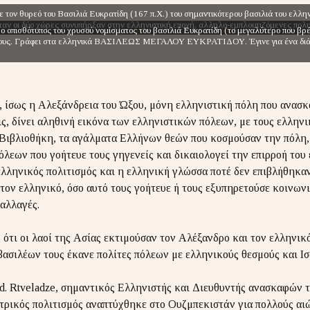
 τον θυρεό του Βασιλιά Ευκρατίδη (167 π.Χ.) του σημαντικότερου βασιλιά του ελλη
όταν οι δύο χώρες συνυπήρξαν στην ελληνιστική εποχή, αλληλο-εμπλουτιζόμενες πολιτ
ο οπισθότυπος του χρυσού νομίσματος του βασιλιά Ευκρατίδη (το μεγαλύτερο που βρέθ
υρους. Γράφει στα ελληνικά ΒΑΣΙΛΕΩΣ ΜΕΓΑΛΟΥ ΕΥΚΡΑΤΙΔΟΥ. Έγινε για ένα διάσ
 ίσως η Αλεξάνδρεια του Ώξου, μόνη ελληνιστική πόλη που ανασκ
ς, δίνει αληθινή εικόνα των ελληνιστικών πόλεων, με τους ελληνι
 Βιβλιοθήκη, τα αγάλματα Ελλήνων θεών που κοσμούσαν την πόλη,
λεων που γοήτευε τους γηγενείς και δικαιολογεί την επιρροή του
ελληνικός πολιτισμός και η ελληνική γλώσσα ποτέ δεν επιβλήθηκαν
 τον ελληνικό, όσο αυτό τους γοήτευε ή τους εξυπηρετούσε κοινωνι
ναλλαγές.
 ότι οι λαοί της Ασίας εκτιμούσαν τον Αλέξανδρο και τον ελληνικό
ασιλέων τους έκανε πολίτες πόλεων με ελληνικούς θεσμούς και Ισ
d. Rtveladze, σημαντικός Ελληνιστής και Διευθυντής ανασκαφών 
ρικός πολιτισμός αναπτύχθηκε στο Ουζμπεκιστάν για πολλούς αιώ