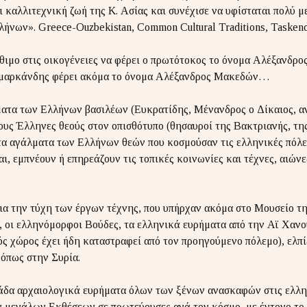
ι καλλιτεχνική ζωή της Κ. Ασίας και συνέχισε να υφίσταται πολύ 
λήνων». Greece-Ouzbekistan, Common Cultural Traditions, Taskend
θιμο στις οικογένειες να φέρει ο πρωτότοκος το όνομα Αλέξανδρο
αμαρκάνδης φέρει ακόμα το όνομα Αλέξανδρος Μακεδών…
τα των Ελλήνων βασιλέων (Ευκρατίδης, Μένανδρος ο Δίκαιος, ανα
 τους Έλληνες θεούς στον οπισθότυπο (θησαυροί της Βακτριανής, τ
 τα αγάλματα των Ελλήνων θεών που κοσμούσαν τις ελληνικές πόλε
αι, εμπνέουν ή επηρεάζουν τις τοπικές κοινωνίες και τέχνες, αιών
ια την τύχη των έργων τέχνης, που υπήρχαν ακόμα στο Μουσείο τ
, οι ελληνόμορφοι Βούδες, τα ελληνικά ευρήματα από την Αϊ Χανο
ός χώρος έχει ήδη καταστραφεί από τον προηγούμενο πόλεμο), ελπ
όπως στην Συρία.
άδα αρχαιολογικά ευρήματα όλων των ξένων ανασκαφών στις ελλην
ν μεγάλων Εκθέσεων σε πρωτεύουσες ανά τον κόσμο, με έντονο το