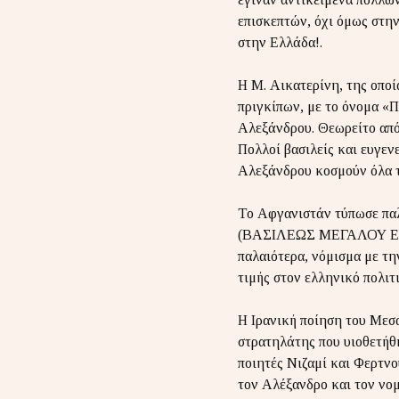
επισκεπτών, όχι όμως στη
στην Ελλάδα!.
Η Μ. Αικατερίνη, της οποί
πριγκίπων, με το όνομα «Π
Αλεξάνδρου. Θεωρείτο από 
Πολλοί βασιλείς και ευγεν
Αλεξάνδρου κοσμούν όλα τ
Το Αφγανιστάν τύπωσε παλ
(ΒΑΣΙΛΕΩΣ ΜΕΓΑΛΟΥ ΕΥΚΡΑ
παλαιότερα, νόμισμα με τη
τιμής στον ελληνικό πολιτ
Η Ιρανική ποίηση του Μεσα
στρατηλάτης που υιοθετήθη
ποιητές Νιζαμί και Φερτνο
τον Αλέξανδρο και τον νο