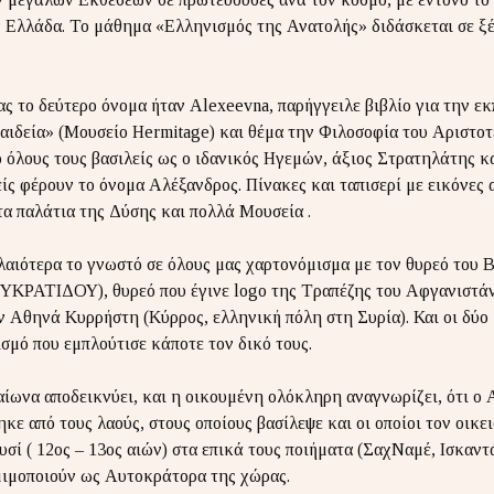
ν Ελλάδα. Το μάθημα «Ελληνισμός της Ανατολής» διδάσκεται σε ξέ
ας το δεύτερο όνομα ήταν Alexeevna, παρήγγειλε βιβλίο για την 
αιδεία» (Μουσείο Hermitage) και θέμα την Φιλοσοφία του Αριστοτ
όλους τους βασιλείς ως ο ιδανικός Ηγεμών, άξιος Στρατηλάτης κα
είς φέρουν το όνομα Αλέξανδρος. Πίνακες και ταπισερί με εικόνες 
α παλάτια της Δύσης και πολλά Μουσεία .
αιότερα το γνωστό σε όλους μας χαρτονόμισμα με τον θυρεό του 
ΤΙΔΟΥ), θυρεό που έγινε logo της Τραπέζης του Αφγανιστάν. 
ν Αθηνά Κυρρήστη (Κύρρος, ελληνική πόλη στη Συρία). Και οι δύο 
ισμό που εμπλούτισε κάποτε τον δικό τους.
ίωνα αποδεικνύει, και η οικουμένη ολόκληρη αναγνωρίζει, ότι ο 
κε από τους λαούς, στους οποίους βασίλεψε και οι οποίοι τον οικε
υσί ( 12ος – 13ος αιών) στα επικά τους ποιήματα (ΣαχΝαμέ, Ισκαν
μιμοποιούν ως Αυτοκράτορα της χώρας.