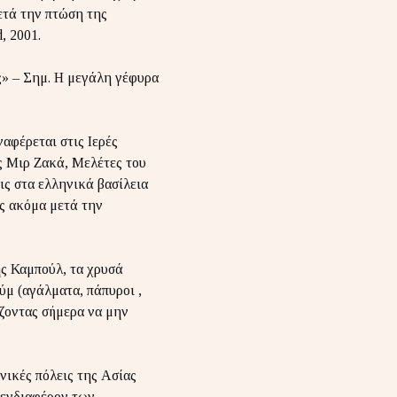
μετά την πτώση της
, 2001.
ς» – Σημ. Η μεγάλη γέφυρα
φέρεται στις Ιερές
ης Μιρ Ζακά, Μελέτες του
ις στα ελληνικά βασίλεια
ες ακόμα μετά την
ης Καμπούλ, τα χρυσά
ύμ (αγάλματα, πάπυροι ,
ίζοντας σήμερα να μην
ικές πόλεις της Ασίας
 ενδιαφέρον των