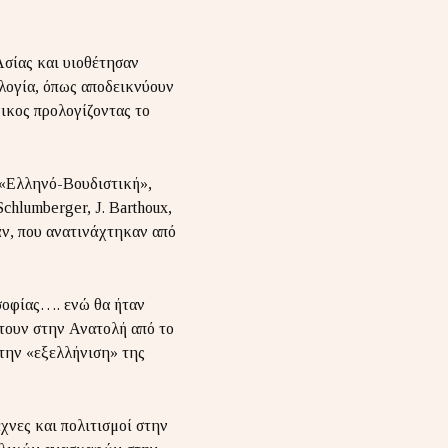
Ασίας και υιοθέτησαν
λογία, όπως αποδεικνύουν
ικος προλογίζοντας το
 «Ελληνό-Βουδιστική»,
Schlumberger, J. Βarthoux,
άν, που ανατινάχτηκαν από
οσοφίας…. ενώ θα ήταν
τουν στην Ανατολή από το
 την «εξελλήνιση» της
έχνες και πολιτισμοί στην