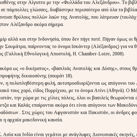
ισθένης στην Αίγυπτο με την «Φυλλάδα του Αλεξάνδρου». Το βιβλ
σε πάμπολλες γλώσσες, διαβάστηκε περισσότερο από όλα τα βιβλία
νευσε θρύλους πολλών λαών της Ανατολής, που λάτρευαν (τουλάχι
στον Αλέξανδρο ακόμα σήμερα.
ίρ αλλά και στην Ινδονησία, όπου δεν πήγε ποτέ. Πήγαν όμως οι 
ν Σουμάτρα, παίρνοντας το όνομα Ισκάντερ (Αλέξανδρος) για να θ
υς (Γαλλική Εθνολογική Αποστολή, Η. Chamber-Loire, 2008).
ακόμα ως «ο δικέρατος», «βασιλιάς Ανατολής και Δύσης», στους θ
προφήτης δικαιοσύνης (σουράτ 18).
ν, η πολυπληθέστερη φυλή, αυτοπροσδιορίζονται ως απόγονοι του
ακό τους χορό, είδος Πυρρίχιου, με το όνομα Ατίνι (Αθηνά). Ο 
ιστάν, την χώρα με τις χίλιες πόλεις, όλοι οι βασιλείς θεωρούνται
ντζα και Καλάς επαίρονται ακόμα ότι είναι απόγονοι των Μακεδόν
ραδόσεων . Στις χώρες του Αφγανιστάν και Πακιστάν, οι άνδρες φο
ι η αρχαία μακεδονική καυσία.
Κ. Ασία και Ινδία είναι γεμάτοι με ανάγλυφες Διονυσιακές σκηνές,